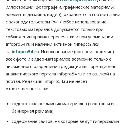
иллюстрации, фотографии, графические материалы,
Общество
элементы дизайна, видео), охраняется в соответствии
Недели жары повлияли на урожай в
Новосибирской области, но режима ЧС не будет
с законодательством РФ. Любое использование
07 Августа 2026, 10:00
текстовых материалов допускается только при
соблюдении правил перепечатки и при упоминании
Бизнес
Право&Порядок
Infopro54.ru и наличии активной гиперссылки
Предприятия Новосибирска
выстраивают системы защиты от атак БПЛА
на
infopro54.ru
. Использование (воспроизведение)
07 Августа 2026, 09:00
всех фото и видео-материалов возможно только с
письменного разрешения редакции информационно-
Бизнес
По «Сибэлектротерму» выдали исполнительные
аналитического портала Infopro54.ru и со ссылкой на
листы на полмиллиарда рублей
портал. Редакция Infopro54.ru не несет
07 Августа 2026, 08:00
ответственность за:
Бизнес
Власть
Медицина
Общество
Искусственный интеллект предлагают
содержание рекламных материалов (текстовая и
привлекать к разработке новых лекарств в
России
баннерная реклама),
06 Августа 2026, 19:00
содержание сайтов, на которые ведут гиперссылки
Мировые И Федеральные Новости