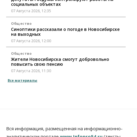
социальных объектах
07 Августа 2026, 12:35
Общество
Синоптики рассказали о погоде в Новосибирске
на выходных
07 Августа 2026, 12:00
Общество
Жители Новосибирска смогут добровольно
повысить свою пенсию
07 Августа 2026, 11:30
Все материалы
Общество
Деньгами будут распоряжаться дети: в десяти
школах Новосибирской области введут
инициативное бюджетирование
07 Августа 2026, 11:00
Общество
Право&Порядок
В Новосибирске руководителя отдела полиции
Вся информация, размещенная на информационно-
заключили под стражу
07 Августа 2026, 10:15
аналитическом портале
www.Infopro54.ru
(тексты,