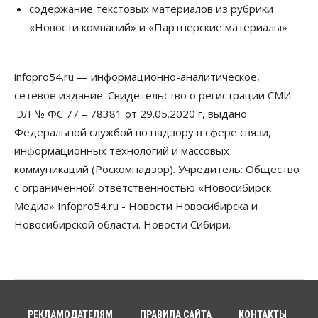
содержание текстовых материалов из рубрики
Россия построит в Киргизии новый кампус КРСУ:
30 гектаров, 15 тысяч студентов и 30 миллиардов
«Новости компаний» и «Партнерские материалы»
рублей
06 Августа 2026, 18:40
infopro54.ru — информационно-аналитическое,
Общество
Новосибирским студентам помогают
сетевое издание. Свидетельство о регистрации СМИ:
адаптироваться к учебе через культуру
ЭЛ № ФС 77 – 78381 от 29.05.2020 г, выдано
06 Августа 2026, 18:00
Федеральной службой по надзору в сфере связи,
Бизнес
Власть
Недвижимость
информационных технологий и массовых
Застройщики продавливают компромиссы по
коммуникаций (Роскомнадзор). Учредитель: Общество
площади участков для КРТ в Новосибирске
с ограниченной ответственностью «Новосибирск
06 Августа 2026, 17:30
Медиа» Infopro54.ru - Новости Новосибирска и
Бизнес
Недвижимость
Общество
Новосибирской области. Новости Сибири.
Около Заельцовского бора Новосибирска
началось строительство термального комплекса
06 Августа 2026, 17:00
Общество
Право&Порядок
Подозреваемых в похищении человека
задержали в Новосибирске
РЕКЛАМОДАТЕЛЯМ
ПРАВИЛА САЙТА
КОНТАКТЫ