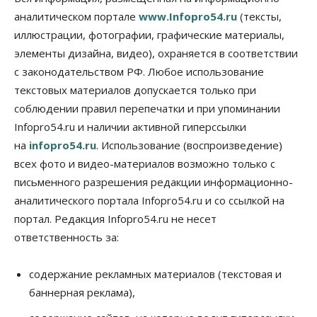
против нового закона о памятниках
аналитическом портале
www.Infopro54.ru
(тексты,
07 Августа 2026, 18:00
иллюстрации, фотографии, графические материалы,
элементы дизайна, видео), охраняется в соответствии
Бизнес
В аэропорту Толмачёво завершены работы по
с законодательством РФ. Любое использование
бетонированию рулежных дорожек
текстовых материалов допускается только при
07 Августа 2026, 17:00
соблюдении правил перепечатки и при упоминании
Бизнес
Недвижимость
Общество
Infopro54.ru и наличии активной гиперссылки
Новосибирцы стали реже оформлять
на
infopro54.ru
. Использование (воспроизведение)
дома по упрощенной схеме
07 Августа 2026, 16:00
всех фото и видео-материалов возможно только с
письменного разрешения редакции информационно-
Власть
Общество
Право&Порядок
аналитического портала Infopro54.ru и со ссылкой на
Роспотребнадзор изъял почти полторы тонны
мяса в Новосибирской области
портал. Редакция Infopro54.ru не несет
07 Августа 2026, 15:00
ответственность за:
Финансы
Расходы новосибирцев на спорт выросли на 40%
содержание рекламных материалов (текстовая и
за полгода
баннерная реклама),
07 Августа 2026, 14:35