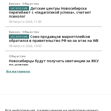
Бизнес
Общество
Детские центры Новосибирска
перегибают с «педагогикой успеха», считает
психолог
08 Августа 2026, 11:00
Бизнес
Общество
Союз продавцов маркетплейсов
обратился в правительство РФ из-за атак на WB
08 Августа 2026, 10:00
Общество
Новосибирцы будут получать квитанции за ЖКУ
по-новому
08 Августа 2026, 09:00
Все материалы
Бизнес
В Новосибирской области резко
сократился грузооборот в автоперевозках
07 Августа 2026, 19:00
Общество
В Новосибирске прошёл митинг
Вся информация, размещенная на информационно-