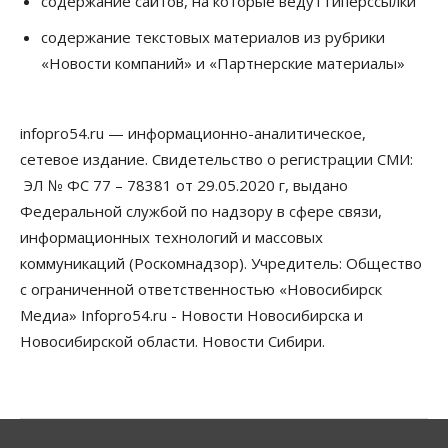
содержание сайтов, на которые ведут гиперссылки
Сибирские аграрии увеличивают посевы горчицы
содержание текстовых материалов из рубрики
07 Августа 2026, 14:00
«Новости компаний» и «Партнерские материалы»
Власть
В Новосибирске многодетным семьям вручили
сертификаты на покупку автомобилей
infopro54.ru — информационно-аналитическое,
07 Августа 2026, 13:55
сетевое издание. Свидетельство о регистрации СМИ:
ЭЛ № ФС 77 – 78381 от 29.05.2020 г, выдано
Авто
Общество
Треть автовладельцев в Новосибирской области
Федеральной службой по надзору в сфере связи,
«поставили машины на прикол»
информационных технологий и массовых
07 Августа 2026, 13:00
коммуникаций (Роскомнадзор). Учредитель: Общество
Власть
с ограниченной ответственностью «Новосибирск
Школы, библиотеки, пешеходные тротуары:
Медиа» Infopro54.ru - Новости Новосибирска и
депутаты Госдумы контролируют работы на
социальных объектах
Новосибирской области. Новости Сибири.
07 Августа 2026, 12:35
Общество
Синоптики рассказали о погоде в Новосибирске
на выходных