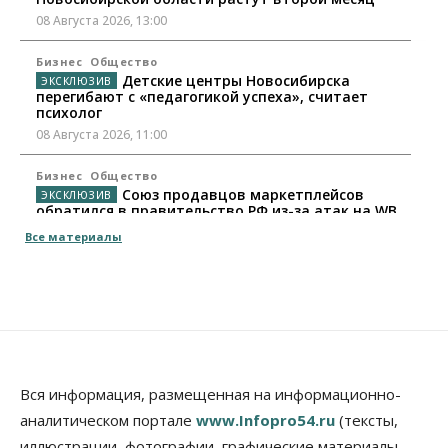
08 Августа 2026, 13:00
Бизнес
Общество
Детские центры Новосибирска
перегибают с «педагогикой успеха», считает
психолог
08 Августа 2026, 11:00
Бизнес
Общество
Союз продавцов маркетплейсов
обратился в правительство РФ из-за атак на WB
08 Августа 2026, 10:00
Все материалы
Общество
Новосибирцы будут получать квитанции за ЖКУ
по-новому
08 Августа 2026, 09:00
Бизнес
В Новосибирской области резко
Вся информация, размещенная на информационно-
сократился грузооборот в автоперевозках
аналитическом портале
www.Infopro54.ru
(тексты,
07 Августа 2026, 19:00
иллюстрации, фотографии, графические материалы,