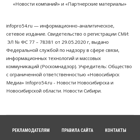
за полгода
«Новости компаний» и «Партнерские материалы»
07 Августа 2026, 14:35
Сибирские аграрии увеличивают посевы горчицы
infopro54.ru — информационно-аналитическое,
07 Августа 2026, 14:00
сетевое издание. Свидетельство о регистрации СМИ:
ЭЛ № ФС 77 – 78381 от 29.05.2020 г, выдано
Власть
В Новосибирске многодетным семьям вручили
Федеральной службой по надзору в сфере связи,
сертификаты на покупку автомобилей
информационных технологий и массовых
07 Августа 2026, 13:55
коммуникаций (Роскомнадзор). Учредитель: Общество
Авто
Общество
с ограниченной ответственностью «Новосибирск
Треть автовладельцев в Новосибирской области
Медиа» Infopro54.ru - Новости Новосибирска и
«поставили машины на прикол»
Новосибирской области. Новости Сибири.
07 Августа 2026, 13:00
Власть
Школы, библиотеки, пешеходные тротуары:
депутаты Госдумы контролируют работы на
социальных объектах
07 Августа 2026, 12:35
РЕКЛАМОДАТЕЛЯМ
ПРАВИЛА САЙТА
КОНТАКТЫ
Общество