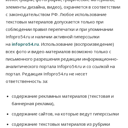
элементы дизайна, видео), охраняется в соответствии
Общество
В Новосибирске прошёл митинг
с законодательством РФ. Любое использование
против нового закона о памятниках
текстовых материалов допускается только при
07 Августа 2026, 18:00
соблюдении правил перепечатки и при упоминании
Бизнес
Infopro54.ru и наличии активной гиперссылки
В аэропорту Толмачёво завершены работы по
на
infopro54.ru
. Использование (воспроизведение)
бетонированию рулежных дорожек
07 Августа 2026, 17:00
всех фото и видео-материалов возможно только с
письменного разрешения редакции информационно-
Бизнес
Недвижимость
Общество
аналитического портала Infopro54.ru и со ссылкой на
Новосибирцы стали реже оформлять
дома по упрощенной схеме
портал. Редакция Infopro54.ru не несет
07 Августа 2026, 16:00
ответственность за:
Власть
Общество
Право&Порядок
Роспотребнадзор изъял почти полторы тонны
содержание рекламных материалов (текстовая и
мяса в Новосибирской области
баннерная реклама),
07 Августа 2026, 15:00
содержание сайтов, на которые ведут гиперссылки
Финансы
Расходы новосибирцев на спорт выросли на 40%
содержание текстовых материалов из рубрики