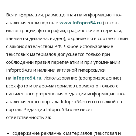
Общество
В Новосибирске прошёл митинг
Вся информация, размещенная на информационно-
против нового закона о памятниках
аналитическом портале
www.Infopro54.ru
(тексты,
07 Августа 2026, 18:00
иллюстрации, фотографии, графические материалы,
элементы дизайна, видео), охраняется в соответствии
Бизнес
В аэропорту Толмачёво завершены работы по
с законодательством РФ. Любое использование
бетонированию рулежных дорожек
текстовых материалов допускается только при
07 Августа 2026, 17:00
соблюдении правил перепечатки и при упоминании
Бизнес
Недвижимость
Общество
Infopro54.ru и наличии активной гиперссылки
Новосибирцы стали реже оформлять
на
infopro54.ru
. Использование (воспроизведение)
дома по упрощенной схеме
07 Августа 2026, 16:00
всех фото и видео-материалов возможно только с
письменного разрешения редакции информационно-
Власть
Общество
Право&Порядок
аналитического портала Infopro54.ru и со ссылкой на
Роспотребнадзор изъял почти полторы тонны
мяса в Новосибирской области
портал. Редакция Infopro54.ru не несет
07 Августа 2026, 15:00
ответственность за:
Финансы
Расходы новосибирцев на спорт выросли на 40%
содержание рекламных материалов (текстовая и