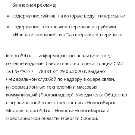
за полгода
баннерная реклама),
07 Августа 2026, 14:35
содержание сайтов, на которые ведут гиперссылки
Сибирские аграрии увеличивают посевы горчицы
содержание текстовых материалов из рубрики
07 Августа 2026, 14:00
«Новости компаний» и «Партнерские материалы»
Власть
В Новосибирске многодетным семьям вручили
сертификаты на покупку автомобилей
infopro54.ru — информационно-аналитическое,
07 Августа 2026, 13:55
сетевое издание. Свидетельство о регистрации СМИ:
ЭЛ № ФС 77 – 78381 от 29.05.2020 г, выдано
Авто
Общество
Треть автовладельцев в Новосибирской области
Федеральной службой по надзору в сфере связи,
«поставили машины на прикол»
информационных технологий и массовых
07 Августа 2026, 13:00
коммуникаций (Роскомнадзор). Учредитель: Общество
Власть
с ограниченной ответственностью «Новосибирск
Школы, библиотеки, пешеходные тротуары:
Медиа» Infopro54.ru - Новости Новосибирска и
депутаты Госдумы контролируют работы на
социальных объектах
Новосибирской области. Новости Сибири.
07 Августа 2026, 12:35