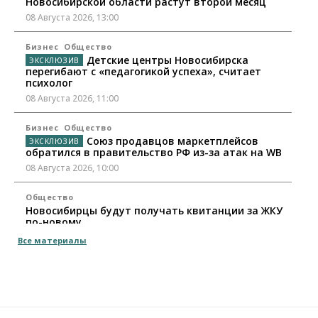
Новосибирской области растут второй месяц
08 Августа 2026, 13:00
Бизнес
Общество
Детские центры Новосибирска
перегибают с «педагогикой успеха», считает
психолог
08 Августа 2026, 11:00
Бизнес
Общество
Союз продавцов маркетплейсов
обратился в правительство РФ из-за атак на WB
08 Августа 2026, 10:00
Общество
Новосибирцы будут получать квитанции за ЖКУ
по-новому
08 Августа 2026, 09:00
Все материалы
Бизнес
В Новосибирской области резко
сократился грузооборот в автоперевозках
07 Августа 2026, 19:00