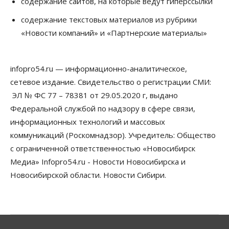
содержание сайтов, на которые ведут гиперссылки
Сибирские аграрии увеличивают посевы горчицы
содержание текстовых материалов из рубрики
07 Августа 2026, 14:00
«Новости компаний» и «Партнерские материалы»
Власть
В Новосибирске многодетным семьям вручили
сертификаты на покупку автомобилей
infopro54.ru — информационно-аналитическое,
07 Августа 2026, 13:55
сетевое издание. Свидетельство о регистрации СМИ:
ЭЛ № ФС 77 – 78381 от 29.05.2020 г, выдано
Авто
Общество
Треть автовладельцев в Новосибирской области
Федеральной службой по надзору в сфере связи,
«поставили машины на прикол»
информационных технологий и массовых
07 Августа 2026, 13:00
коммуникаций (Роскомнадзор). Учредитель: Общество
Власть
с ограниченной ответственностью «Новосибирск
Школы, библиотеки, пешеходные тротуары:
Медиа» Infopro54.ru - Новости Новосибирска и
депутаты Госдумы контролируют работы на
социальных объектах
Новосибирской области. Новости Сибири.
07 Августа 2026, 12:35
Общество
Синоптики рассказали о погоде в Новосибирске
на выходных