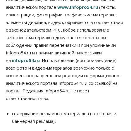
против нового закона о памятниках
аналитическом портале
www.Infopro54.ru
(тексты,
07 Августа 2026, 18:00
иллюстрации, фотографии, графические материалы,
элементы дизайна, видео), охраняется в соответствии
Бизнес
В аэропорту Толмачёво завершены работы по
с законодательством РФ. Любое использование
бетонированию рулежных дорожек
текстовых материалов допускается только при
07 Августа 2026, 17:00
соблюдении правил перепечатки и при упоминании
Бизнес
Недвижимость
Общество
Infopro54.ru и наличии активной гиперссылки
Новосибирцы стали реже оформлять
на
infopro54.ru
. Использование (воспроизведение)
дома по упрощенной схеме
07 Августа 2026, 16:00
всех фото и видео-материалов возможно только с
письменного разрешения редакции информационно-
Власть
Общество
Право&Порядок
аналитического портала Infopro54.ru и со ссылкой на
Роспотребнадзор изъял почти полторы тонны
мяса в Новосибирской области
портал. Редакция Infopro54.ru не несет
07 Августа 2026, 15:00
ответственность за:
Финансы
Расходы новосибирцев на спорт выросли на 40%
содержание рекламных материалов (текстовая и
за полгода
баннерная реклама),
07 Августа 2026, 14:35