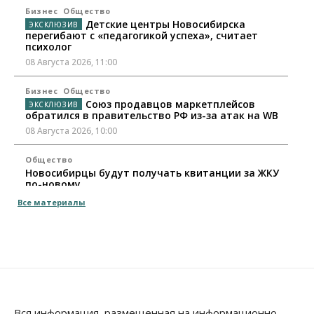
Бизнес
Общество
Детские центры Новосибирска
перегибают с «педагогикой успеха», считает
психолог
08 Августа 2026, 11:00
Бизнес
Общество
Союз продавцов маркетплейсов
обратился в правительство РФ из-за атак на WB
08 Августа 2026, 10:00
Общество
Новосибирцы будут получать квитанции за ЖКУ
по-новому
08 Августа 2026, 09:00
Все материалы
Бизнес
В Новосибирской области резко
сократился грузооборот в автоперевозках
07 Августа 2026, 19:00
Общество
В Новосибирске прошёл митинг
Вся информация, размещенная на информационно-