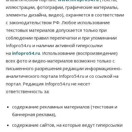
в Новосибирске может снова подорожать
иллюстрации, фотографии, графические материалы,
06 Августа 2026, 09:00
элементы дизайна, видео), охраняется в соответствии
Бизнес
Недвижимость
с законодательством РФ. Любое использование
Застройщики Новосибирска
доплатили налоги на сумму почти 700 млн рублей
текстовых материалов допускается только при
06 Августа 2026, 08:00
соблюдении правил перепечатки и при упоминании
Infopro54.ru и наличии активной гиперссылки
Бизнес
Власть
на
infopro54.ru
. Использование (воспроизведение)
От регоператора Новосибирска потребовали
погасить долги на два миллиарда
всех фото и видео-материалов возможно только с
05 Августа 2026, 19:00
письменного разрешения редакции информационно-
аналитического портала Infopro54.ru и со ссылкой на
Власть
Отставки И Назначения
Министра транспорта Новосибирской области
портал. Редакция Infopro54.ru не несет
будут согласовывать в Москве
ответственность за:
05 Августа 2026, 18:30
Власть
Город
Общество
содержание рекламных материалов (текстовая и
В мэрии Новосибирска объяснили ситуацию с
баннерная реклама),
пешеходной зоной на улице Ленина
05 Августа 2026, 18:00
содержание сайтов, на которые ведут гиперссылки