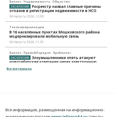
Бизнес
Недвижимость
Общество
Росреестр назвал главные причины
отказов в регистрации недвижимости в НСО
06 Августа 2026, 12:00
Телекоммуникации
В 16 населённых пунктах Мошковского района
модернизировали мобильную связь
06 Августа 2026, 11:35
Бизнес
Право&Порядок
ПроБизнес
Злоумышленники опять атакуют
новосибирские компании через электронную
почту
Все материалы
06 Августа 2026, 11:00
Общество
Медики готовятся к второму пику активности
клещей в Новосибирской области
06 Августа 2026, 10:00
Общество
Вся информация, размещенная на информационно-
Из-за жары в Европе оливковое масло
аналитическом портале
www.Infopro54.ru
(тексты,