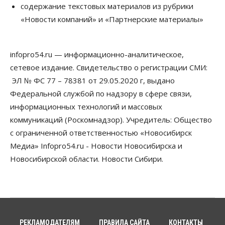
Бизнес
Власть
содержание текстовых материалов из рубрики
Независимые АЗС Новосибирска
«Новости компаний» и «Партнерские материалы»
получают до 20% топлива, прописанного в
контрактах
05 Августа 2026, 17:00
infopro54.ru — информационно-аналитическое,
Власть
сетевое издание. Свидетельство о регистрации СМИ:
Губернатор поблагодарил новосибирских
строителей за вклад в развитие региона
ЭЛ № ФС 77 – 78381 от 29.05.2020 г, выдано
05 Августа 2026, 16:40
Федеральной службой по надзору в сфере связи,
информационных технологий и массовых
Бизнес
Общество
коммуникаций (Роскомнадзор). Учредитель: Общество
Самые популярные у
предпринимателей сферы бизнеса назвали в
с ограниченной ответственностью «Новосибирск
Новосибирске
Медиа» Infopro54.ru - Новости Новосибирска и
05 Августа 2026, 16:00
Новосибирской области. Новости Сибири.
Недвижимость
Летний марафон скидок в ГК «Расцветай — до 16
августа
05 Августа 2026, 15:55
Недвижимость
Общество
РЕКЛАМОДАТЕЛЯМ
ПРАВИЛА САЙТА
КОНТАКТЫ