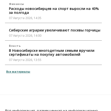
Финансы
Расходы новосибирцев на спорт выросли на 40%
за полгода
07 Августа 2026, 14:35
Сибирские аграрии увеличивают посевы горчицы
07 Августа 2026, 14:00
Власть
В Новосибирске многодетным семьям вручили
сертификаты на покупку автомобилей
07 Августа 2026, 13:55
Авто
Общество
Все материалы
Треть автовладельцев в Новосибирской области
«поставили машины на прикол»
07 Августа 2026, 13:00
Власть
Школы, библиотеки, пешеходные тротуары:
депутаты Госдумы контролируют работы на
социальных объектах
Вся информация, размещенная на информационно-