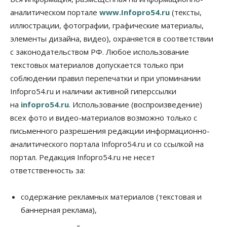
07 Августа 2026, 12:35
аналитическом портале
www.Infopro54.ru
(тексты,
Общество
иллюстрации, фотографии, графические материалы,
Синоптики рассказали о погоде в Новосибирске
элементы дизайна, видео), охраняется в соответствии
на выходных
с законодательством РФ. Любое использование
07 Августа 2026, 12:00
текстовых материалов допускается только при
Общество
соблюдении правил перепечатки и при упоминании
Жители Новосибирска смогут добровольно
Infopro54.ru и наличии активной гиперссылки
повысить свою пенсию
07 Августа 2026, 11:30
на
infopro54.ru
. Использование (воспроизведение)
всех фото и видео-материалов возможно только с
Общество
письменного разрешения редакции информационно-
Деньгами будут распоряжаться дети: в десяти
школах Новосибирской области введут
аналитического портала Infopro54.ru и со ссылкой на
инициативное бюджетирование
портал. Редакция Infopro54.ru не несет
07 Августа 2026, 11:00
ответственность за:
Общество
Право&Порядок
В Новосибирске руководителя отдела полиции
содержание рекламных материалов (текстовая и
заключили под стражу
баннерная реклама),
07 Августа 2026, 10:15