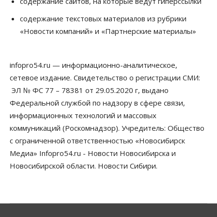
содержание сайтов, на которые ведут гиперссылки
Общество
Недели жары повлияли на урожай в
содержание текстовых материалов из рубрики
Новосибирской области, но режима ЧС не будет
«Новости компаний» и «Партнерские материалы»
07 Августа 2026, 10:00
Бизнес
Право&Порядок
Предприятия Новосибирска
infopro54.ru — информационно-аналитическое,
выстраивают системы защиты от атак БПЛА
сетевое издание. Свидетельство о регистрации СМИ:
07 Августа 2026, 09:00
ЭЛ № ФС 77 – 78381 от 29.05.2020 г, выдано
Бизнес
Федеральной службой по надзору в сфере связи,
По «Сибэлектротерму» выдали исполнительные
информационных технологий и массовых
листы на полмиллиарда рублей
07 Августа 2026, 08:00
коммуникаций (Роскомнадзор). Учредитель: Общество
с ограниченной ответственностью «Новосибирск
Бизнес
Власть
Медицина
Общество
Медиа» Infopro54.ru - Новости Новосибирска и
Искусственный интеллект предлагают
привлекать к разработке новых лекарств в
Новосибирской области. Новости Сибири.
России
06 Августа 2026, 19:00
Мировые И Федеральные Новости
Россия построит в Киргизии новый кампус КРСУ: