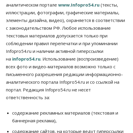
против нового закона о памятниках
аналитическом портале
www.Infopro54.ru
(тексты,
07 Августа 2026, 18:00
иллюстрации, фотографии, графические материалы,
элементы дизайна, видео), охраняется в соответствии
Бизнес
В аэропорту Толмачёво завершены работы по
с законодательством РФ. Любое использование
бетонированию рулежных дорожек
текстовых материалов допускается только при
07 Августа 2026, 17:00
соблюдении правил перепечатки и при упоминании
Бизнес
Недвижимость
Общество
Infopro54.ru и наличии активной гиперссылки
Новосибирцы стали реже оформлять
на
infopro54.ru
. Использование (воспроизведение)
дома по упрощенной схеме
07 Августа 2026, 16:00
всех фото и видео-материалов возможно только с
письменного разрешения редакции информационно-
Власть
Общество
Право&Порядок
аналитического портала Infopro54.ru и со ссылкой на
Роспотребнадзор изъял почти полторы тонны
мяса в Новосибирской области
портал. Редакция Infopro54.ru не несет
07 Августа 2026, 15:00
ответственность за:
Финансы
Расходы новосибирцев на спорт выросли на 40%
содержание рекламных материалов (текстовая и
за полгода
баннерная реклама),
07 Августа 2026, 14:35
содержание сайтов, на которые ведут гиперссылки