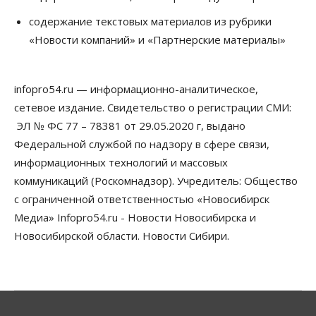
Сибирские аграрии увеличивают посевы горчицы
содержание текстовых материалов из рубрики
07 Августа 2026, 14:00
«Новости компаний» и «Партнерские материалы»
Власть
В Новосибирске многодетным семьям вручили
сертификаты на покупку автомобилей
infopro54.ru — информационно-аналитическое,
07 Августа 2026, 13:55
сетевое издание. Свидетельство о регистрации СМИ:
ЭЛ № ФС 77 – 78381 от 29.05.2020 г, выдано
Авто
Общество
Треть автовладельцев в Новосибирской области
Федеральной службой по надзору в сфере связи,
«поставили машины на прикол»
информационных технологий и массовых
07 Августа 2026, 13:00
коммуникаций (Роскомнадзор). Учредитель: Общество
Власть
с ограниченной ответственностью «Новосибирск
Школы, библиотеки, пешеходные тротуары:
Медиа» Infopro54.ru - Новости Новосибирска и
депутаты Госдумы контролируют работы на
социальных объектах
Новосибирской области. Новости Сибири.
07 Августа 2026, 12:35
Общество
Синоптики рассказали о погоде в Новосибирске
на выходных
07 Августа 2026, 12:00