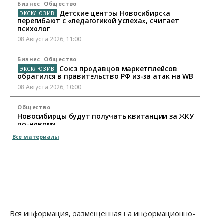
Бизнес
Общество
Детские центры Новосибирска
перегибают с «педагогикой успеха», считает
психолог
08 Августа 2026, 11:00
Бизнес
Общество
Союз продавцов маркетплейсов
обратился в правительство РФ из-за атак на WB
08 Августа 2026, 10:00
Общество
Новосибирцы будут получать квитанции за ЖКУ
по-новому
08 Августа 2026, 09:00
Все материалы
Бизнес
В Новосибирской области резко
сократился грузооборот в автоперевозках
07 Августа 2026, 19:00
Общество
В Новосибирске прошёл митинг
Вся информация, размещенная на информационно-