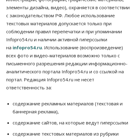
элементы дизайна, видео), охраняется в соответствии
Бизнес
В аэропорту Толмачёво завершены работы по
с законодательством РФ. Любое использование
бетонированию рулежных дорожек
текстовых материалов допускается только при
07 Августа 2026, 17:00
соблюдении правил перепечатки и при упоминании
Бизнес
Недвижимость
Общество
Infopro54.ru и наличии активной гиперссылки
Новосибирцы стали реже оформлять
на
infopro54.ru
. Использование (воспроизведение)
дома по упрощенной схеме
07 Августа 2026, 16:00
всех фото и видео-материалов возможно только с
письменного разрешения редакции информационно-
Власть
Общество
Право&Порядок
аналитического портала Infopro54.ru и со ссылкой на
Роспотребнадзор изъял почти полторы тонны
мяса в Новосибирской области
портал. Редакция Infopro54.ru не несет
07 Августа 2026, 15:00
ответственность за:
Финансы
Расходы новосибирцев на спорт выросли на 40%
содержание рекламных материалов (текстовая и
за полгода
баннерная реклама),
07 Августа 2026, 14:35
содержание сайтов, на которые ведут гиперссылки
Сибирские аграрии увеличивают посевы горчицы
содержание текстовых материалов из рубрики
07 Августа 2026, 14:00