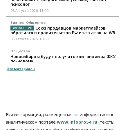
психолог
08 Августа 2026, 11:00
Бизнес
Общество
Союз продавцов маркетплейсов
обратился в правительство РФ из-за атак на WB
08 Августа 2026, 10:00
Общество
Новосибирцы будут получать квитанции за ЖКУ
по-новому
08 Августа 2026, 09:00
Все материалы
Бизнес
В Новосибирской области резко
сократился грузооборот в автоперевозках
07 Августа 2026, 19:00
Общество
В Новосибирске прошёл митинг
Вся информация, размещенная на информационно-
против нового закона о памятниках
аналитическом портале
www.Infopro54.ru
(тексты,
07 Августа 2026, 18:00
иллюстрации, фотографии, графические материалы,