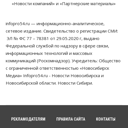
«Новости компаний» и «Партнерские материалы»
Власть
В Новосибирске многодетным семьям вручили
сертификаты на покупку автомобилей
infopro54.ru — информационно-аналитическое,
07 Августа 2026, 13:55
сетевое издание. Свидетельство о регистрации СМИ:
ЭЛ № ФС 77 – 78381 от 29.05.2020 г, выдано
Авто
Общество
Треть автовладельцев в Новосибирской области
Федеральной службой по надзору в сфере связи,
«поставили машины на прикол»
информационных технологий и массовых
07 Августа 2026, 13:00
коммуникаций (Роскомнадзор). Учредитель: Общество
Власть
с ограниченной ответственностью «Новосибирск
Школы, библиотеки, пешеходные тротуары:
Медиа» Infopro54.ru - Новости Новосибирска и
депутаты Госдумы контролируют работы на
социальных объектах
Новосибирской области. Новости Сибири.
07 Августа 2026, 12:35
Общество
Синоптики рассказали о погоде в Новосибирске
на выходных
07 Августа 2026, 12:00
РЕКЛАМОДАТЕЛЯМ
ПРАВИЛА САЙТА
КОНТАКТЫ
Общество