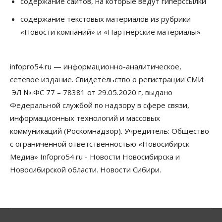
содержание сайтов, на которые ведут гиперссылки
Общество
Новосибирские вузы опубликовали
содержание текстовых материалов из рубрики
приказы о зачислении на бюджетные места
«Новости компаний» и «Партнерские материалы»
08 Августа 2026, 16:00
Общество
Технологии
infopro54.ru — информационно-аналитическое,
Искусственный интеллект впервые выписал
штраф за борщевик
сетевое издание. Свидетельство о регистрации СМИ:
08 Августа 2026, 15:00
ЭЛ № ФС 77 – 78381 от 29.05.2020 г, выдано
Федеральной службой по надзору в сфере связи,
Авто
Продажи подержанных электромобилей в
информационных технологий и массовых
Новосибирской области растут второй месяц
коммуникаций (Роскомнадзор). Учредитель: Общество
08 Августа 2026, 13:00
с ограниченной ответственностью «Новосибирск
Бизнес
Общество
Медиа» Infopro54.ru - Новости Новосибирска и
Детские центры Новосибирска
Новосибирской области. Новости Сибири.
перегибают с «педагогикой успеха», считает
психолог
08 Августа 2026, 11:00
Бизнес
Общество
Союз продавцов маркетплейсов