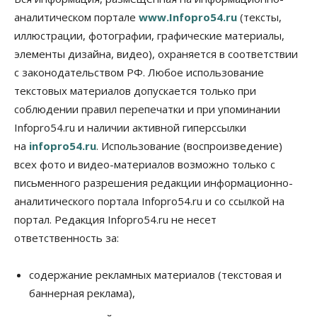
09 Августа 2026, 11:00
аналитическом портале
www.Infopro54.ru
(тексты,
иллюстрации, фотографии, графические материалы,
Авто
Общество
элементы дизайна, видео), охраняется в соответствии
Не катастрофа, а стресс-тест: эксперт
новосибирской сети СТО пояснил кому можно
с законодательством РФ. Любое использование
заливать бензин Евро‑2
текстовых материалов допускается только при
09 Августа 2026, 10:00
соблюдении правил перепечатки и при упоминании
Бизнес
Общество
Infopro54.ru и наличии активной гиперссылки
Работодатели Новосибирска заявили в центры
на
infopro54.ru
. Использование (воспроизведение)
занятости почти 32 тысячи вакансий
09 Августа 2026, 09:00
всех фото и видео-материалов возможно только с
письменного разрешения редакции информационно-
Бизнес
Общество
аналитического портала Infopro54.ru и со ссылкой на
Спрос на машино-места в
Новосибирской области вырос в полтора раза
портал. Редакция Infopro54.ru не несет
08 Августа 2026, 18:00
ответственность за:
Общество
К современному юридическому образованию в
содержание рекламных материалов (текстовая и
России возникает много вопросов
баннерная реклама),
08 Августа 2026, 17:00