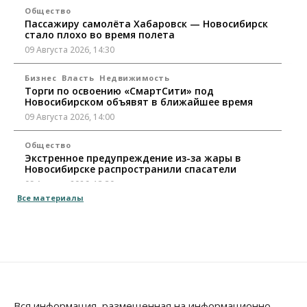
Общество
Пассажиру самолёта Хабаровск — Новосибирск
стало плохо во время полета
09 Августа 2026, 14:30
Бизнес
Власть
Недвижимость
Торги по освоению «СмартСити» под
Новосибирском объявят в ближайшее время
09 Августа 2026, 14:00
Общество
Экстренное предупреждение из-за жары в
Новосибирске распространили спасатели
09 Августа 2026, 13:30
Все материалы
Власть
Город
Общество
Еще одна остановка «городской электрички»
появится в Новосибирске
09 Августа 2026, 12:00
Общество
Места в колледжах Новосибирска будут
«бронировать» со школы
Вся информация, размещенная на информационно-