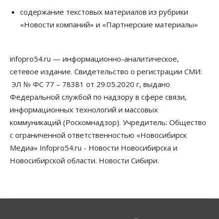
09 Августа 2026, 18:00
содержание текстовых материалов из рубрики
«Новости компаний» и «Партнерские материалы»
Бизнес
Общество
Новосибирцы купили почти 500 тонн
безлактозной молочной продукции
09 Августа 2026, 17:00
infopro54.ru — информационно-аналитическое,
сетевое издание. Свидетельство о регистрации СМИ:
Бизнес
Власть
Транспортный коридор Абакан-Бийск предлагают
ЭЛ № ФС 77 – 78381 от 29.05.2020 г, выдано
строить по концессии
Федеральной службой по надзору в сфере связи,
09 Августа 2026, 16:00
информационных технологий и массовых
коммуникаций (Роскомнадзор). Учредитель: Общество
Бизнес
Общество
«Солнечный день» приватизирует
с ограниченной ответственностью «Новосибирск
муниципальное имущество в Новосибирске
Медиа» Infopro54.ru - Новости Новосибирска и
09 Августа 2026, 15:00
Новосибирской области. Новости Сибири.
Общество
Пассажиру самолёта Хабаровск — Новосибирск
стало плохо во время полета
09 Августа 2026, 14:30
Бизнес
Власть
Недвижимость