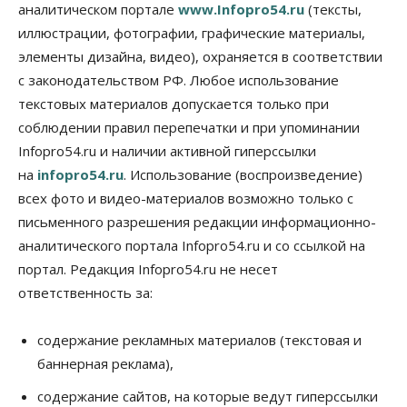
аналитическом портале
www.Infopro54.ru
(тексты,
Бизнес
Город
Общество
Большая часть улиц в Новосибирске закрыта для
иллюстрации, фотографии, графические материалы,
движения самокатов
элементы дизайна, видео), охраняется в соответствии
10 Августа 2026, 10:00
с законодательством РФ. Любое использование
Медицина
Наука
Общество
текстовых материалов допускается только при
Новосибирский «Вектор» проводит исследование
соблюдении правил перепечатки и при упоминании
резистентности ВИЧ в трёх странах
Infopro54.ru и наличии активной гиперссылки
10 Августа 2026, 09:00
на
infopro54.ru
. Использование (воспроизведение)
Власть
Общество
всех фото и видео-материалов возможно только с
Суд отменил дисквалификацию
Валентина Пармона в кассации
письменного разрешения редакции информационно-
10 Августа 2026, 08:00
аналитического портала Infopro54.ru и со ссылкой на
портал. Редакция Infopro54.ru не несет
Власть
Общество
ответственность за:
Запуск проекта по малой авиации в регионах
Сибири откладывается
09 Августа 2026, 19:00
содержание рекламных материалов (текстовая и
баннерная реклама),
Бизнес
Недвижимость
Продажи жилья в Новосибирске находятся на
содержание сайтов, на которые ведут гиперссылки
уровне 2020 года