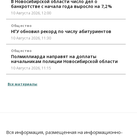
В Новосибирской области число дел о
банкротстве с начала года выросло на 7,2 %
10 Августа 2026, 12:00
Общество
НГУ обновил рекорд по числу абитуриентов
10 Августа 2026, 11:30
Общество
Полмиллиарда направят на доплаты
начальникам полиции Новосибирской области
10 Августа 2026, 11:15
Финансы
Все материалы
ПСБ нарастил объемы факторинга МСБ в
Новосибирской области
10 Августа 2026, 11:10
Власть
Недвижимость
Общество
В Минстрое НСО объяснили, как планируют
завершать долгострой на Серафимовича
10 Августа 2026, 11:00
Вся информация, размещенная на информационно-