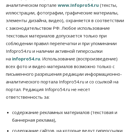
против нового закона о памятниках
аналитическом портале
www.Infopro54.ru
(тексты,
07 Августа 2026, 18:00
иллюстрации, фотографии, графические материалы,
элементы дизайна, видео), охраняется в соответствии
Бизнес
В аэропорту Толмачёво завершены работы по
с законодательством РФ. Любое использование
бетонированию рулежных дорожек
текстовых материалов допускается только при
07 Августа 2026, 17:00
соблюдении правил перепечатки и при упоминании
Бизнес
Недвижимость
Общество
Infopro54.ru и наличии активной гиперссылки
Новосибирцы стали реже оформлять
на
infopro54.ru
. Использование (воспроизведение)
дома по упрощенной схеме
07 Августа 2026, 16:00
всех фото и видео-материалов возможно только с
письменного разрешения редакции информационно-
Власть
Общество
Право&Порядок
аналитического портала Infopro54.ru и со ссылкой на
Роспотребнадзор изъял почти полторы тонны
мяса в Новосибирской области
портал. Редакция Infopro54.ru не несет
07 Августа 2026, 15:00
ответственность за:
Финансы
Расходы новосибирцев на спорт выросли на 40%
содержание рекламных материалов (текстовая и
за полгода
баннерная реклама),
07 Августа 2026, 14:35
содержание сайтов, на которые ведут гиперссылки