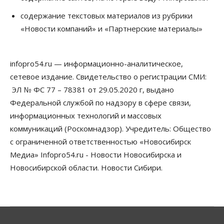
Сибирские аграрии увеличивают посевы горчицы
содержание текстовых материалов из рубрики
07 Августа 2026, 14:00
«Новости компаний» и «Партнерские материалы»
Власть
В Новосибирске многодетным семьям вручили
сертификаты на покупку автомобилей
infopro54.ru — информационно-аналитическое,
07 Августа 2026, 13:55
сетевое издание. Свидетельство о регистрации СМИ:
ЭЛ № ФС 77 – 78381 от 29.05.2020 г, выдано
Авто
Общество
Треть автовладельцев в Новосибирской области
Федеральной службой по надзору в сфере связи,
«поставили машины на прикол»
информационных технологий и массовых
07 Августа 2026, 13:00
коммуникаций (Роскомнадзор). Учредитель: Общество
Власть
с ограниченной ответственностью «Новосибирск
Школы, библиотеки, пешеходные тротуары:
Медиа» Infopro54.ru - Новости Новосибирска и
депутаты Госдумы контролируют работы на
социальных объектах
Новосибирской области. Новости Сибири.
07 Августа 2026, 12:35
Общество
Синоптики рассказали о погоде в Новосибирске
на выходных