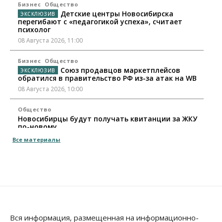
Бизнес
Общество
Детские центры Новосибирска
перегибают с «педагогикой успеха», считает
психолог
08 Августа 2026, 11:00
Бизнес
Общество
Союз продавцов маркетплейсов
обратился в правительство РФ из-за атак на WB
08 Августа 2026, 10:00
Общество
Новосибирцы будут получать квитанции за ЖКУ
по-новому
08 Августа 2026, 09:00
Все материалы
Бизнес
В Новосибирской области резко
сократился грузооборот в автоперевозках
07 Августа 2026, 19:00
Общество
В Новосибирске прошёл митинг
Вся информация, размещенная на информационно-