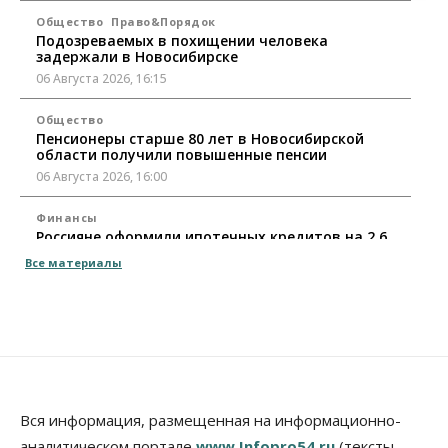
Общество
Право&Порядок
Подозреваемых в похищении человека
задержали в Новосибирске
06 Августа 2026, 16:15
Общество
Пенсионеры старше 80 лет в Новосибирской
области получили повышенные пенсии
06 Августа 2026, 16:00
Финансы
Россияне оформили ипотечных кредитов на 2,6
трлн рублей
Все материалы
06 Августа 2026, 15:53
Власть
Думская гонка в Новосибирской области
обойдется без самовыдвиженцев
06 Августа 2026, 15:00
Бизнес
Власть
Общество
Вся информация, размещенная на информационно-
Правительство России продлило разрешение на
аналитическом портале
www.Infopro54.ru
(тексты,