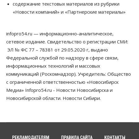
содержание текстовых материалов из рубрики
Телекоммуникации
«Новости компаний» и «Партнерские материалы»
В 16 населённых пунктах Мошковского района
модернизировали мобильную связь
06 Августа 2026, 11:35
infopro54.ru — информационно-аналитическое,
Бизнес
Право&Порядок
ПроБизнес
сетевое издание. Свидетельство о регистрации СМИ:
Злоумышленники опять атакуют
новосибирские компании через электронную
ЭЛ № ФС 77 – 78381 от 29.05.2020 г, выдано
почту
Федеральной службой по надзору в сфере связи,
06 Августа 2026, 11:00
информационных технологий и массовых
коммуникаций (Роскомнадзор). Учредитель: Общество
Общество
Медики готовятся к второму пику активности
с ограниченной ответственностью «Новосибирск
клещей в Новосибирской области
Медиа» Infopro54.ru - Новости Новосибирска и
06 Августа 2026, 10:00
Новосибирской области. Новости Сибири.
Общество
Из-за жары в Европе оливковое масло
в Новосибирске может снова подорожать
06 Августа 2026, 09:00
Бизнес
Недвижимость
РЕКЛАМОДАТЕЛЯМ
ПРАВИЛА САЙТА
КОНТАКТЫ