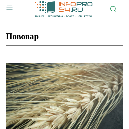
Пововар