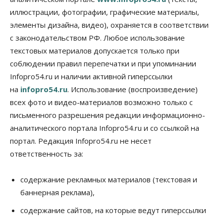
выпуск бензина «Евро-3»
иллюстрации, фотографии, графические материалы,
06 Августа 2026, 14:00
элементы дизайна, видео), охраняется в соответствии
Общество
с законодательством РФ. Любое использование
«За тех, у кого от 270 баллов,
настоящая борьба»: вузы настойчиво
текстовых материалов допускается только при
обзванивают новосибирских высокобалльников
соблюдении правил перепечатки и при упоминании
перед зачислением
Infopro54.ru и наличии активной гиперссылки
06 Августа 2026, 13:00
на
infopro54.ru
. Использование (воспроизведение)
Власть
всех фото и видео-материалов возможно только с
Режим ЧС ввели в Омской области из-за засухи
письменного разрешения редакции информационно-
06 Августа 2026, 12:15
аналитического портала Infopro54.ru и со ссылкой на
Власть
Общество
портал. Редакция Infopro54.ru не несет
Новосибирск готовится к визиту Владимира
ответственность за:
Путина
06 Августа 2026, 12:05
содержание рекламных материалов (текстовая и
Бизнес
Недвижимость
Общество
баннерная реклама),
Росреестр назвал главные причины
отказов в регистрации недвижимости в НСО
содержание сайтов, на которые ведут гиперссылки
06 Августа 2026, 12:00