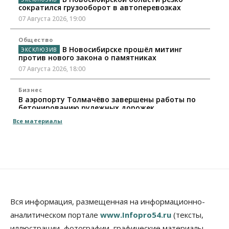
сократился грузооборот в автоперевозках
07 Августа 2026, 19:00
Общество
В Новосибирске прошёл митинг
против нового закона о памятниках
07 Августа 2026, 18:00
Бизнес
В аэропорту Толмачёво завершены работы по
бетонированию рулежных дорожек
07 Августа 2026, 17:00
Все материалы
Бизнес
Недвижимость
Общество
Новосибирцы стали реже оформлять
дома по упрощенной схеме
07 Августа 2026, 16:00
Власть
Общество
Право&Порядок
Роспотребнадзор изъял почти полторы тонны
Вся информация, размещенная на информационно-
мяса в Новосибирской области
аналитическом портале
www.Infopro54.ru
(тексты,
07 Августа 2026, 15:00
иллюстрации, фотографии, графические материалы,