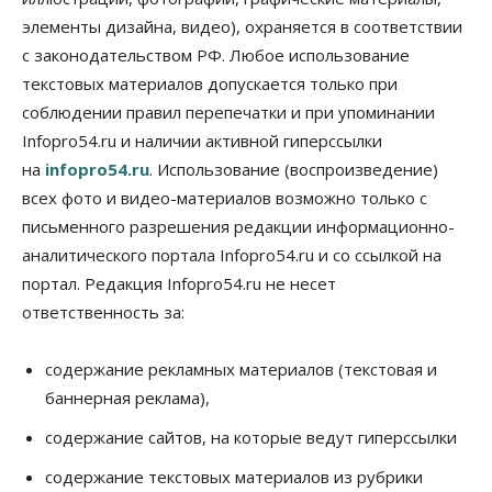
элементы дизайна, видео), охраняется в соответствии
Финансы
Расходы новосибирцев на спорт выросли на 40%
с законодательством РФ. Любое использование
за полгода
текстовых материалов допускается только при
07 Августа 2026, 14:35
соблюдении правил перепечатки и при упоминании
Infopro54.ru и наличии активной гиперссылки
Сибирские аграрии увеличивают посевы горчицы
07 Августа 2026, 14:00
на
infopro54.ru
. Использование (воспроизведение)
всех фото и видео-материалов возможно только с
Власть
письменного разрешения редакции информационно-
В Новосибирске многодетным семьям вручили
сертификаты на покупку автомобилей
аналитического портала Infopro54.ru и со ссылкой на
07 Августа 2026, 13:55
портал. Редакция Infopro54.ru не несет
ответственность за:
Авто
Общество
Треть автовладельцев в Новосибирской области
«поставили машины на прикол»
содержание рекламных материалов (текстовая и
07 Августа 2026, 13:00
баннерная реклама),
Власть
содержание сайтов, на которые ведут гиперссылки
Школы, библиотеки, пешеходные тротуары:
депутаты Госдумы контролируют работы на
содержание текстовых материалов из рубрики
социальных объектах