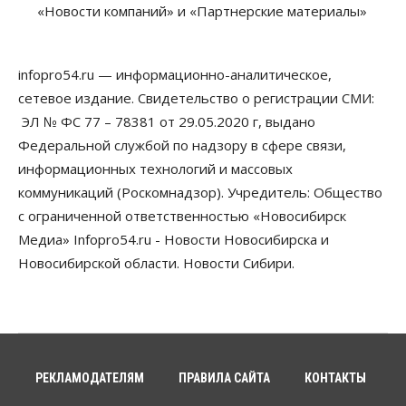
«Новости компаний» и «Партнерские материалы»
07 Августа 2026, 12:35
Общество
Синоптики рассказали о погоде в Новосибирске
infopro54.ru — информационно-аналитическое,
на выходных
сетевое издание. Свидетельство о регистрации СМИ:
07 Августа 2026, 12:00
ЭЛ № ФС 77 – 78381 от 29.05.2020 г, выдано
Общество
Федеральной службой по надзору в сфере связи,
Жители Новосибирска смогут добровольно
информационных технологий и массовых
повысить свою пенсию
07 Августа 2026, 11:30
коммуникаций (Роскомнадзор). Учредитель: Общество
с ограниченной ответственностью «Новосибирск
Общество
Медиа» Infopro54.ru - Новости Новосибирска и
Деньгами будут распоряжаться дети: в десяти
школах Новосибирской области введут
Новосибирской области. Новости Сибири.
инициативное бюджетирование
07 Августа 2026, 11:00
Общество
Право&Порядок
В Новосибирске руководителя отдела полиции
заключили под стражу
РЕКЛАМОДАТЕЛЯМ
ПРАВИЛА САЙТА
КОНТАКТЫ
07 Августа 2026, 10:15