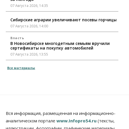
07 Августа 2026, 14:35
Сибирские аграрии увеличивают посевы горчицы
07 Августа 2026, 14:00
Власть
В Новосибирске многодетным семьям вручили
сертификаты на покупку автомобилей
07 Августа 2026, 13:55
Авто
Общество
Все материалы
Треть автовладельцев в Новосибирской области
«поставили машины на прикол»
07 Августа 2026, 13:00
Власть
Школы, библиотеки, пешеходные тротуары:
депутаты Госдумы контролируют работы на
социальных объектах
Вся информация, размещенная на информационно-
07 Августа 2026, 12:35
аналитическом портале
www.Infopro54.ru
(тексты,
Общество
иллюстрации, фотографии, графические материалы,