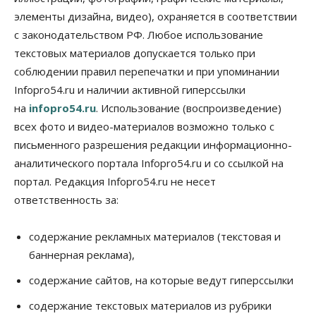
Синоптики рассказали о погоде в Новосибирске
элементы дизайна, видео), охраняется в соответствии
на выходных
с законодательством РФ. Любое использование
07 Августа 2026, 12:00
текстовых материалов допускается только при
Общество
соблюдении правил перепечатки и при упоминании
Жители Новосибирска смогут добровольно
Infopro54.ru и наличии активной гиперссылки
повысить свою пенсию
07 Августа 2026, 11:30
на
infopro54.ru
. Использование (воспроизведение)
всех фото и видео-материалов возможно только с
Общество
письменного разрешения редакции информационно-
Деньгами будут распоряжаться дети: в десяти
школах Новосибирской области введут
аналитического портала Infopro54.ru и со ссылкой на
инициативное бюджетирование
портал. Редакция Infopro54.ru не несет
07 Августа 2026, 11:00
ответственность за:
Общество
Право&Порядок
В Новосибирске руководителя отдела полиции
содержание рекламных материалов (текстовая и
заключили под стражу
баннерная реклама),
07 Августа 2026, 10:15
содержание сайтов, на которые ведут гиперссылки
Общество
Недели жары повлияли на урожай в
содержание текстовых материалов из рубрики
Новосибирской области, но режима ЧС не будет