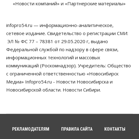
«Новости компаний» и «Партнерские материалы»
07 Августа 2026, 10:00
Бизнес
Право&Порядок
Предприятия Новосибирска
infopro54.ru — информационно-аналитическое,
выстраивают системы защиты от атак БПЛА
сетевое издание. Свидетельство о регистрации СМИ:
07 Августа 2026, 09:00
ЭЛ № ФС 77 – 78381 от 29.05.2020 г, выдано
Бизнес
Федеральной службой по надзору в сфере связи,
По «Сибэлектротерму» выдали исполнительные
информационных технологий и массовых
листы на полмиллиарда рублей
07 Августа 2026, 08:00
коммуникаций (Роскомнадзор). Учредитель: Общество
с ограниченной ответственностью «Новосибирск
Бизнес
Власть
Медицина
Общество
Медиа» Infopro54.ru - Новости Новосибирска и
Искусственный интеллект предлагают
привлекать к разработке новых лекарств в
Новосибирской области. Новости Сибири.
России
06 Августа 2026, 19:00
Мировые И Федеральные Новости
Россия построит в Киргизии новый кампус КРСУ:
30 гектаров, 15 тысяч студентов и 30 миллиардов
рублей
РЕКЛАМОДАТЕЛЯМ
ПРАВИЛА САЙТА
КОНТАКТЫ
06 Августа 2026, 18:40