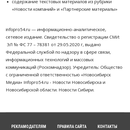
содержание текстовых материалов из рубрики
Власть
«Новости компаний» и «Партнерские материалы»
Губернатор поблагодарил новосибирских
строителей за вклад в развитие региона
05 Августа 2026, 16:40
infopro54.ru — информационно-аналитическое,
Бизнес
Общество
сетевое издание. Свидетельство о регистрации СМИ:
Самые популярные у
предпринимателей сферы бизнеса назвали в
ЭЛ № ФС 77 – 78381 от 29.05.2020 г, выдано
Новосибирске
Федеральной службой по надзору в сфере связи,
05 Августа 2026, 16:00
информационных технологий и массовых
коммуникаций (Роскомнадзор). Учредитель: Общество
Недвижимость
Летний марафон скидок в ГК «Расцветай — до 16
с ограниченной ответственностью «Новосибирск
августа
Медиа» Infopro54.ru - Новости Новосибирска и
05 Августа 2026, 15:55
Новосибирской области. Новости Сибири.
Недвижимость
Общество
Проект нового микрорайона на улице Кирова
утвердили в Новосибирске
05 Августа 2026, 15:30
Бизнес
Промышленность
РЕКЛАМОДАТЕЛЯМ
ПРАВИЛА САЙТА
КОНТАКТЫ
Новосибирские компании произвели косметики