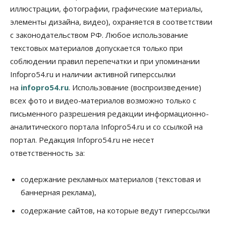
иллюстрации, фотографии, графические материалы,
06 Августа 2026, 08:00
элементы дизайна, видео), охраняется в соответствии
Бизнес
Власть
с законодательством РФ. Любое использование
От регоператора Новосибирска потребовали
погасить долги на два миллиарда
текстовых материалов допускается только при
05 Августа 2026, 19:00
соблюдении правил перепечатки и при упоминании
Infopro54.ru и наличии активной гиперссылки
Власть
Отставки И Назначения
на
infopro54.ru
. Использование (воспроизведение)
Министра транспорта Новосибирской области
будут согласовывать в Москве
всех фото и видео-материалов возможно только с
05 Августа 2026, 18:30
письменного разрешения редакции информационно-
аналитического портала Infopro54.ru и со ссылкой на
Власть
Город
Общество
В мэрии Новосибирска объяснили ситуацию с
портал. Редакция Infopro54.ru не несет
пешеходной зоной на улице Ленина
ответственность за:
05 Августа 2026, 18:00
Бизнес
Власть
содержание рекламных материалов (текстовая и
Независимые АЗС Новосибирска
баннерная реклама),
получают до 20% топлива, прописанного в
контрактах
содержание сайтов, на которые ведут гиперссылки
05 Августа 2026, 17:00