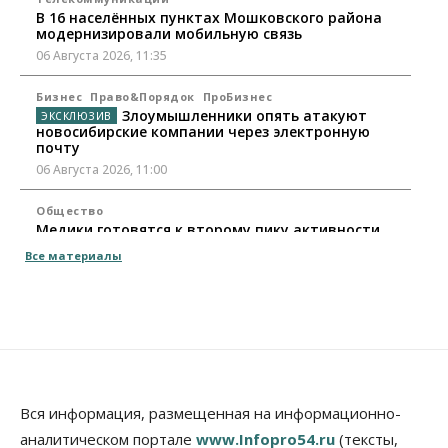
В 16 населённых пунктах Мошковского района
модернизировали мобильную связь
06 Августа 2026, 11:35
Бизнес
Право&Порядок
ПроБизнес
Злоумышленники опять атакуют
новосибирские компании через электронную
почту
06 Августа 2026, 11:00
Общество
Медики готовятся к второму пику активности
клещей в Новосибирской области
Все материалы
06 Августа 2026, 10:00
Общество
Из-за жары в Европе оливковое масло
в Новосибирске может снова подорожать
06 Августа 2026, 09:00
Бизнес
Недвижимость
Вся информация, размещенная на информационно-
Застройщики Новосибирска
аналитическом портале
www.Infopro54.ru
(тексты,
доплатили налоги на сумму почти 700 млн рублей