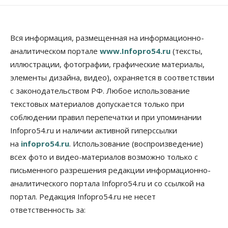
Власть
Недвижимость
Общество
В Минстрое НСО объяснили, как планируют
завершать долгострой на Серафимовича
10 Августа 2026, 11:00
Вся информация, размещенная на информационно-
аналитическом портале
www.Infopro54.ru
(тексты,
Бизнес
Город
Общество
Большая часть улиц в Новосибирске закрыта для
иллюстрации, фотографии, графические материалы,
движения самокатов
элементы дизайна, видео), охраняется в соответствии
10 Августа 2026, 10:00
с законодательством РФ. Любое использование
Медицина
Наука
Общество
текстовых материалов допускается только при
Новосибирский «Вектор» проводит исследование
соблюдении правил перепечатки и при упоминании
резистентности ВИЧ в трёх странах
Infopro54.ru и наличии активной гиперссылки
10 Августа 2026, 09:00
на
infopro54.ru
. Использование (воспроизведение)
Власть
Общество
всех фото и видео-материалов возможно только с
Суд отменил дисквалификацию
Валентина Пармона в кассации
письменного разрешения редакции информационно-
10 Августа 2026, 08:00
аналитического портала Infopro54.ru и со ссылкой на
портал. Редакция Infopro54.ru не несет
Власть
Общество
ответственность за:
Запуск проекта по малой авиации в регионах
Сибири откладывается