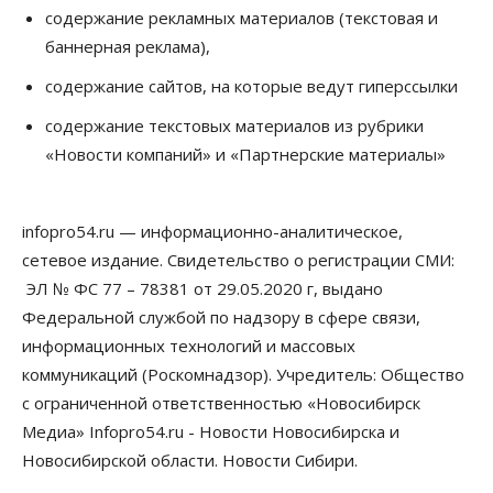
09 Августа 2026, 19:00
содержание рекламных материалов (текстовая и
баннерная реклама),
Бизнес
Недвижимость
Продажи жилья в Новосибирске находятся на
содержание сайтов, на которые ведут гиперссылки
уровне 2020 года
09 Августа 2026, 18:00
содержание текстовых материалов из рубрики
«Новости компаний» и «Партнерские материалы»
Бизнес
Общество
Новосибирцы купили почти 500 тонн
безлактозной молочной продукции
09 Августа 2026, 17:00
infopro54.ru — информационно-аналитическое,
сетевое издание. Свидетельство о регистрации СМИ:
Бизнес
Власть
Транспортный коридор Абакан-Бийск предлагают
ЭЛ № ФС 77 – 78381 от 29.05.2020 г, выдано
строить по концессии
Федеральной службой по надзору в сфере связи,
09 Августа 2026, 16:00
информационных технологий и массовых
коммуникаций (Роскомнадзор). Учредитель: Общество
Бизнес
Общество
«Солнечный день» приватизирует
с ограниченной ответственностью «Новосибирск
муниципальное имущество в Новосибирске
Медиа» Infopro54.ru - Новости Новосибирска и
09 Августа 2026, 15:00
Новосибирской области. Новости Сибири.
Общество