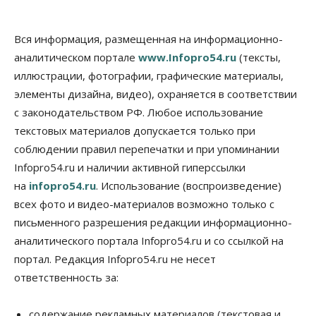
06 Августа 2026, 15:00
Бизнес
Власть
Общество
Вся информация, размещенная на информационно-
Правительство России продлило разрешение на
аналитическом портале
www.Infopro54.ru
(тексты,
выпуск бензина «Евро-3»
иллюстрации, фотографии, графические материалы,
06 Августа 2026, 14:00
элементы дизайна, видео), охраняется в соответствии
Общество
с законодательством РФ. Любое использование
«За тех, у кого от 270 баллов,
настоящая борьба»: вузы настойчиво
текстовых материалов допускается только при
обзванивают новосибирских высокобалльников
соблюдении правил перепечатки и при упоминании
перед зачислением
Infopro54.ru и наличии активной гиперссылки
06 Августа 2026, 13:00
на
infopro54.ru
. Использование (воспроизведение)
Власть
всех фото и видео-материалов возможно только с
Режим ЧС ввели в Омской области из-за засухи
письменного разрешения редакции информационно-
06 Августа 2026, 12:15
аналитического портала Infopro54.ru и со ссылкой на
Власть
Общество
портал. Редакция Infopro54.ru не несет
Новосибирск готовится к визиту Владимира
ответственность за:
Путина
06 Августа 2026, 12:05
содержание рекламных материалов (текстовая и