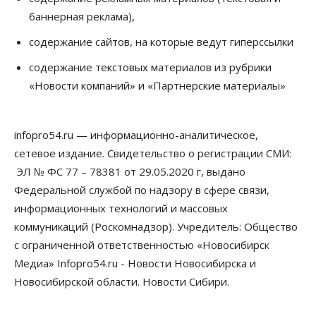
Бизнес
Недвижимость
Общество
баннерная реклама),
Росреестр назвал главные причины
отказов в регистрации недвижимости в НСО
содержание сайтов, на которые ведут гиперссылки
06 Августа 2026, 12:00
содержание текстовых материалов из рубрики
Телекоммуникации
«Новости компаний» и «Партнерские материалы»
В 16 населённых пунктах Мошковского района
модернизировали мобильную связь
06 Августа 2026, 11:35
infopro54.ru — информационно-аналитическое,
Бизнес
Право&Порядок
ПроБизнес
сетевое издание. Свидетельство о регистрации СМИ:
Злоумышленники опять атакуют
новосибирские компании через электронную
ЭЛ № ФС 77 – 78381 от 29.05.2020 г, выдано
почту
Федеральной службой по надзору в сфере связи,
06 Августа 2026, 11:00
информационных технологий и массовых
коммуникаций (Роскомнадзор). Учредитель: Общество
Общество
Медики готовятся к второму пику активности
с ограниченной ответственностью «Новосибирск
клещей в Новосибирской области
Медиа» Infopro54.ru - Новости Новосибирска и
06 Августа 2026, 10:00
Новосибирской области. Новости Сибири.
Общество
Из-за жары в Европе оливковое масло