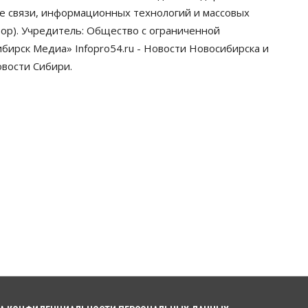
новосибирских строителей за
ре связи, информационных технологий и массовых
вклад в развитие региона
ор). Учредитель: Общество с ограниченной
05 Августа 2026, 16:40
ирск Медиа» Infopro54.ru - Новости Новосибирска и
Бизнес
Общество
овости Сибири.
Самые популярные у
предпринимателей сферы
бизнеса назвали в Новосибирске
05 Августа 2026, 16:00
Недвижимость
Летний марафон скидок в ГК
«Расцветай — до 16 августа
05 Августа 2026, 15:55
Недвижимость
Общество
Проект нового микрорайона на
улице Кирова утвердили в
Новосибирске
05 Августа 2026, 15:30
Бизнес
Промышленность
Новосибирские компании
произвели косметики на два