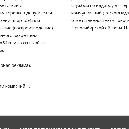
ветствии с
службой по надзору в сфе
 материалов допускается
коммуникаций (Роскомнадз
нии Infopro54.ru и
ответственностью «Новосиб
ование (воспроизведение)
Новосибирской области. Н
енного разрешения
54.ru и со ссылкой на
а:
рная реклама),
ти компаний» и