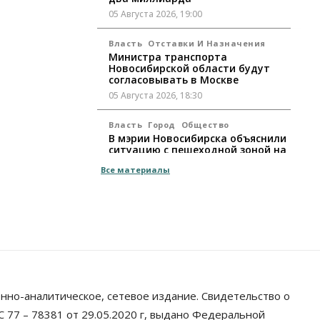
05 Августа 2026, 19:00
Власть
Отставки И Назначения
Министра транспорта
Новосибирской области будут
согласовывать в Москве
05 Августа 2026, 18:30
Власть
Город
Общество
В мэрии Новосибирска объяснили
ситуацию с пешеходной зоной на
улице Ленина
Все материалы
05 Августа 2026, 18:00
Бизнес
Власть
Независимые АЗС
Новосибирска получают до 20%
топлива, прописанного в
контрактах
05 Августа 2026, 17:00
нно-аналитическое, сетевое издание. Свидетельство о
Власть
Губернатор поблагодарил
 77 – 78381 от 29.05.2020 г, выдано Федеральной