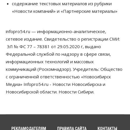
Право&Порядок
содержание текстовых материалов из рубрики
Новосибирец пытался провезти из Таиланда
«Новости компаний» и «Партнерские материалы»
кондитерские изделия с наркотиками
05 Августа 2026, 12:30
infopro54.ru — информационно-аналитическое,
Бизнес
Власть
Более 400 новосибирских компаний
сетевое издание. Свидетельство о регистрации СМИ:
вывели зарплату сотрудников «из тени»
ЭЛ № ФС 77 – 78381 от 29.05.2020 г, выдано
05 Августа 2026, 12:00
Федеральной службой по надзору в сфере связи,
Бизнес
Власть
Недвижимость
информационных технологий и массовых
Новосибирское правительство требует 226 млн со
коммуникаций (Роскомнадзор). Учредитель: Общество
строителя экстрим-центра
05 Августа 2026, 11:30
с ограниченной ответственностью «Новосибирск
Медиа» Infopro54.ru - Новости Новосибирска и
Общество
Новосибирской области. Новости Сибири.
Премьер-министру Мишустину показали проект
нового аэропорта Горно-Алтайска
05 Августа 2026, 11:00
Общество
Новосибирские аграрии
подтверждают нормализацию ситуации с
РЕКЛАМОДАТЕЛЯМ
ПРАВИЛА САЙТА
КОНТАКТЫ