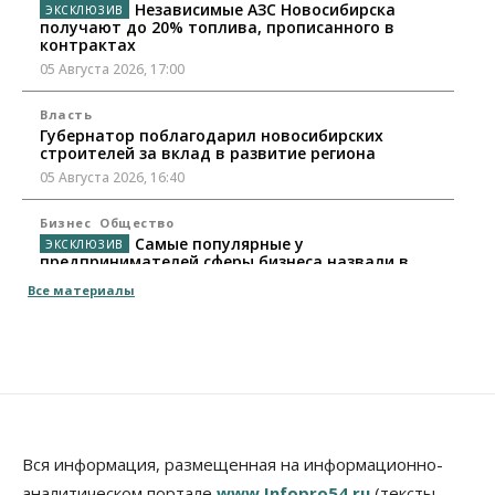
Независимые АЗС Новосибирска
получают до 20% топлива, прописанного в
контрактах
05 Августа 2026, 17:00
Власть
Губернатор поблагодарил новосибирских
строителей за вклад в развитие региона
05 Августа 2026, 16:40
Бизнес
Общество
Самые популярные у
предпринимателей сферы бизнеса назвали в
Новосибирске
Все материалы
05 Августа 2026, 16:00
Недвижимость
Летний марафон скидок в ГК «Расцветай — до 16
августа
05 Августа 2026, 15:55
Недвижимость
Общество
Вся информация, размещенная на информационно-
Проект нового микрорайона на улице Кирова
аналитическом портале
www.Infopro54.ru
(тексты,