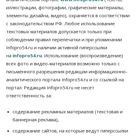
утвердили в Новосибирске
иллюстрации, фотографии, графические материалы,
05 Августа 2026, 15:30
элементы дизайна, видео), охраняется в соответствии
Бизнес
Промышленность
с законодательством РФ. Любое использование
Новосибирские компании произвели косметики
на два миллиарда рублей
текстовых материалов допускается только при
05 Августа 2026, 15:00
соблюдении правил перепечатки и при упоминании
Infopro54.ru и наличии активной гиперссылки
Власть
Финансы
на
infopro54.ru
. Использование (воспроизведение)
Криптовалюта в России официально стала
имуществом
всех фото и видео-материалов возможно только с
05 Августа 2026, 14:00
письменного разрешения редакции информационно-
аналитического портала Infopro54.ru и со ссылкой на
Недвижимость
Открыты продажи квартир нового дома в
портал. Редакция Infopro54.ru не несет
квартале «Цветной бульвар» ГК «Расцветай»
ответственность за:
05 Августа 2026, 13:23
Власть
Общество
содержание рекламных материалов (текстовая и
Ночные маршруты автобусов предлагают ввести
баннерная реклама),
в Новосибирской области
05 Августа 2026, 13:00
содержание сайтов, на которые ведут гиперссылки