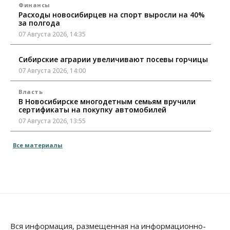
Финансы
Расходы новосибирцев на спорт выросли на 40%
за полгода
07 Августа 2026, 14:35
Сибирские аграрии увеличивают посевы горчицы
07 Августа 2026, 14:00
Власть
В Новосибирске многодетным семьям вручили
сертификаты на покупку автомобилей
07 Августа 2026, 13:55
Авто
Общество
Все материалы
Треть автовладельцев в Новосибирской области
«поставили машины на прикол»
07 Августа 2026, 13:00
Власть
Школы, библиотеки, пешеходные тротуары:
депутаты Госдумы контролируют работы на
социальных объектах
Вся информация, размещенная на информационно-
07 Августа 2026, 12:35