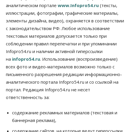
аналитическом портале
www.Infopro54.ru
(тексты,
Общество
иллюстрации, фотографии, графические материалы,
Синоптики рассказали о погоде в Новосибирске
элементы дизайна, видео), охраняется в соответствии
на выходных
с законодательством РФ. Любое использование
07 Августа 2026, 12:00
текстовых материалов допускается только при
Общество
соблюдении правил перепечатки и при упоминании
Жители Новосибирска смогут добровольно
Infopro54.ru и наличии активной гиперссылки
повысить свою пенсию
07 Августа 2026, 11:30
на
infopro54.ru
. Использование (воспроизведение)
всех фото и видео-материалов возможно только с
Общество
письменного разрешения редакции информационно-
Деньгами будут распоряжаться дети: в десяти
школах Новосибирской области введут
аналитического портала Infopro54.ru и со ссылкой на
инициативное бюджетирование
портал. Редакция Infopro54.ru не несет
07 Августа 2026, 11:00
ответственность за:
Общество
Право&Порядок
В Новосибирске руководителя отдела полиции
содержание рекламных материалов (текстовая и
заключили под стражу
баннерная реклама),
07 Августа 2026, 10:15
содержание сайтов, на которые ведут гиперссылки