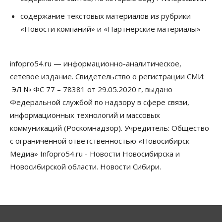
Общество
Недели жары повлияли на урожай в
содержание текстовых материалов из рубрики
Новосибирской области, но режима ЧС не будет
«Новости компаний» и «Партнерские материалы»
07 Августа 2026, 10:00
Бизнес
Право&Порядок
Предприятия Новосибирска
infopro54.ru — информационно-аналитическое,
выстраивают системы защиты от атак БПЛА
сетевое издание. Свидетельство о регистрации СМИ:
07 Августа 2026, 09:00
ЭЛ № ФС 77 – 78381 от 29.05.2020 г, выдано
Бизнес
Федеральной службой по надзору в сфере связи,
По «Сибэлектротерму» выдали исполнительные
информационных технологий и массовых
листы на полмиллиарда рублей
07 Августа 2026, 08:00
коммуникаций (Роскомнадзор). Учредитель: Общество
с ограниченной ответственностью «Новосибирск
Бизнес
Власть
Медицина
Общество
Медиа» Infopro54.ru - Новости Новосибирска и
Искусственный интеллект предлагают
привлекать к разработке новых лекарств в
Новосибирской области. Новости Сибири.
России
06 Августа 2026, 19:00
Мировые И Федеральные Новости
Россия построит в Киргизии новый кампус КРСУ:
30 гектаров, 15 тысяч студентов и 30 миллиардов