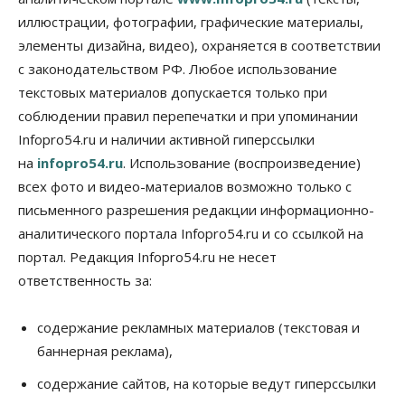
07 Августа 2026, 18:00
иллюстрации, фотографии, графические материалы,
элементы дизайна, видео), охраняется в соответствии
Бизнес
В аэропорту Толмачёво завершены работы по
с законодательством РФ. Любое использование
бетонированию рулежных дорожек
текстовых материалов допускается только при
07 Августа 2026, 17:00
соблюдении правил перепечатки и при упоминании
Бизнес
Недвижимость
Общество
Infopro54.ru и наличии активной гиперссылки
Новосибирцы стали реже оформлять
на
infopro54.ru
. Использование (воспроизведение)
дома по упрощенной схеме
07 Августа 2026, 16:00
всех фото и видео-материалов возможно только с
письменного разрешения редакции информационно-
Власть
Общество
Право&Порядок
аналитического портала Infopro54.ru и со ссылкой на
Роспотребнадзор изъял почти полторы тонны
мяса в Новосибирской области
портал. Редакция Infopro54.ru не несет
07 Августа 2026, 15:00
ответственность за:
Финансы
Расходы новосибирцев на спорт выросли на 40%
содержание рекламных материалов (текстовая и
за полгода
баннерная реклама),
07 Августа 2026, 14:35
содержание сайтов, на которые ведут гиперссылки
Сибирские аграрии увеличивают посевы горчицы