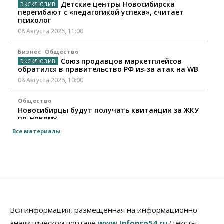
Детские центры Новосибирска
перегибают с «педагогикой успеха», считает
психолог
08 Августа 2026, 11:00
Бизнес
Общество
Союз продавцов маркетплейсов
обратился в правительство РФ из-за атак на WB
08 Августа 2026, 10:00
Общество
Новосибирцы будут получать квитанции за ЖКУ
по-новому
08 Августа 2026, 09:00
Все материалы
Бизнес
В Новосибирской области резко
сократился грузооборот в автоперевозках
07 Августа 2026, 19:00
Общество
В Новосибирске прошёл митинг
Вся информация, размещенная на информационно-
против нового закона о памятниках
аналитическом портале
www.Infopro54.ru
(тексты,