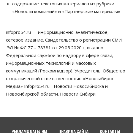
содержание текстовых материалов из рубрики
07 Августа 2026, 14:00
«Новости компаний» и «Партнерские материалы»
Власть
В Новосибирске многодетным семьям вручили
сертификаты на покупку автомобилей
infopro54.ru — информационно-аналитическое,
07 Августа 2026, 13:55
сетевое издание. Свидетельство о регистрации СМИ:
ЭЛ № ФС 77 – 78381 от 29.05.2020 г, выдано
Авто
Общество
Треть автовладельцев в Новосибирской области
Федеральной службой по надзору в сфере связи,
«поставили машины на прикол»
информационных технологий и массовых
07 Августа 2026, 13:00
коммуникаций (Роскомнадзор). Учредитель: Общество
Власть
с ограниченной ответственностью «Новосибирск
Школы, библиотеки, пешеходные тротуары:
Медиа» Infopro54.ru - Новости Новосибирска и
депутаты Госдумы контролируют работы на
социальных объектах
Новосибирской области. Новости Сибири.
07 Августа 2026, 12:35
Общество
Синоптики рассказали о погоде в Новосибирске
на выходных
07 Августа 2026, 12:00
РЕКЛАМОДАТЕЛЯМ
ПРАВИЛА САЙТА
КОНТАКТЫ