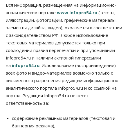
Бизнес
Общество
Вся информация, размещенная на информационно-
Союз продавцов маркетплейсов
аналитическом портале
www.Infopro54.ru
(тексты,
обратился в правительство РФ из-за атак на WB
иллюстрации, фотографии, графические материалы,
08 Августа 2026, 10:00
элементы дизайна, видео), охраняется в соответствии
Общество
с законодательством РФ. Любое использование
Новосибирцы будут получать квитанции за ЖКУ
по-новому
текстовых материалов допускается только при
08 Августа 2026, 09:00
соблюдении правил перепечатки и при упоминании
Infopro54.ru и наличии активной гиперссылки
Бизнес
на
infopro54.ru
. Использование (воспроизведение)
В Новосибирской области резко
сократился грузооборот в автоперевозках
всех фото и видео-материалов возможно только с
07 Августа 2026, 19:00
письменного разрешения редакции информационно-
аналитического портала Infopro54.ru и со ссылкой на
Общество
В Новосибирске прошёл митинг
портал. Редакция Infopro54.ru не несет
против нового закона о памятниках
ответственность за:
07 Августа 2026, 18:00
Бизнес
содержание рекламных материалов (текстовая и
В аэропорту Толмачёво завершены работы по
баннерная реклама),
бетонированию рулежных дорожек