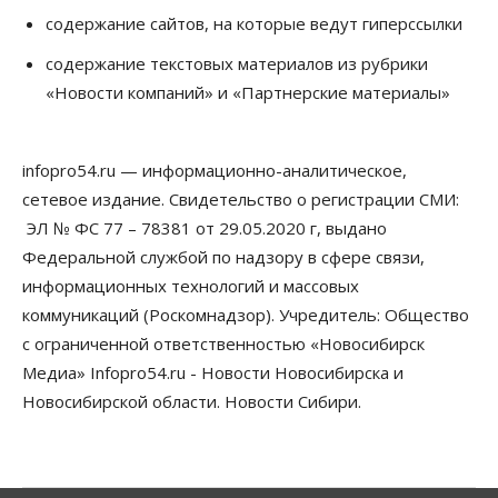
07 Августа 2026, 17:00
содержание сайтов, на которые ведут гиперссылки
Бизнес
Недвижимость
Общество
содержание текстовых материалов из рубрики
Новосибирцы стали реже оформлять
«Новости компаний» и «Партнерские материалы»
дома по упрощенной схеме
07 Августа 2026, 16:00
infopro54.ru — информационно-аналитическое,
Власть
Общество
Право&Порядок
Роспотребнадзор изъял почти полторы тонны
сетевое издание. Свидетельство о регистрации СМИ:
мяса в Новосибирской области
ЭЛ № ФС 77 – 78381 от 29.05.2020 г, выдано
07 Августа 2026, 15:00
Федеральной службой по надзору в сфере связи,
Финансы
информационных технологий и массовых
Расходы новосибирцев на спорт выросли на 40%
коммуникаций (Роскомнадзор). Учредитель: Общество
за полгода
07 Августа 2026, 14:35
с ограниченной ответственностью «Новосибирск
Медиа» Infopro54.ru - Новости Новосибирска и
Сибирские аграрии увеличивают посевы горчицы
Новосибирской области. Новости Сибири.
07 Августа 2026, 14:00
Власть
В Новосибирске многодетным семьям вручили