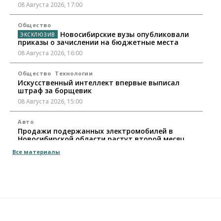
08 Августа 2026, 17:00
Общество
Новосибирские вузы опубликовали
приказы о зачислении на бюджетные места
08 Августа 2026, 16:00
Общество
Технологии
Искусственный интеллект впервые выписал
штраф за борщевик
08 Августа 2026, 15:00
Авто
Продажи подержанных электромобилей в
Новосибирской области растут второй месяц
08 Августа 2026, 13:00
Все материалы
Бизнес
Общество
Детские центры Новосибирска
перегибают с «педагогикой успеха», считает
психолог
08 Августа 2026, 11:00