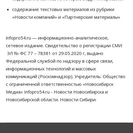
Недели жары повлияли на урожай в
содержание текстовых материалов из рубрики
Новосибирской области, но режима ЧС не будет
«Новости компаний» и «Партнерские материалы»
07 Августа 2026, 10:00
Бизнес
Право&Порядок
Предприятия Новосибирска
infopro54.ru — информационно-аналитическое,
выстраивают системы защиты от атак БПЛА
сетевое издание. Свидетельство о регистрации СМИ:
07 Августа 2026, 09:00
ЭЛ № ФС 77 – 78381 от 29.05.2020 г, выдано
Бизнес
Федеральной службой по надзору в сфере связи,
По «Сибэлектротерму» выдали исполнительные
информационных технологий и массовых
листы на полмиллиарда рублей
07 Августа 2026, 08:00
коммуникаций (Роскомнадзор). Учредитель: Общество
с ограниченной ответственностью «Новосибирск
Бизнес
Власть
Медицина
Общество
Медиа» Infopro54.ru - Новости Новосибирска и
Искусственный интеллект предлагают
привлекать к разработке новых лекарств в
Новосибирской области. Новости Сибири.
России
06 Августа 2026, 19:00
Мировые И Федеральные Новости
Россия построит в Киргизии новый кампус КРСУ:
30 гектаров, 15 тысяч студентов и 30 миллиардов