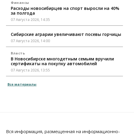
Финансы
Расходы новосибирцев на спорт выросли на 40%
за полгода
07 Августа 2026, 14:35
Сибирские аграрии увеличивают посевы горчицы
07 Августа 2026, 14:00
Власть
В Новосибирске многодетным семьям вручили
сертификаты на покупку автомобилей
07 Августа 2026, 13:55
Авто
Общество
Все материалы
Треть автовладельцев в Новосибирской области
«поставили машины на прикол»
07 Августа 2026, 13:00
Власть
Школы, библиотеки, пешеходные тротуары:
депутаты Госдумы контролируют работы на
социальных объектах
Вся информация, размещенная на информационно-
07 Августа 2026, 12:35