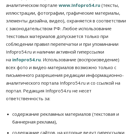
аналитическом портале
www.Infopro54.ru
(тексты,
Общество
иллюстрации, фотографии, графические материалы,
Синоптики рассказали о погоде в Новосибирске
элементы дизайна, видео), охраняется в соответствии
на выходных
с законодательством РФ. Любое использование
07 Августа 2026, 12:00
текстовых материалов допускается только при
Общество
соблюдении правил перепечатки и при упоминании
Жители Новосибирска смогут добровольно
Infopro54.ru и наличии активной гиперссылки
повысить свою пенсию
07 Августа 2026, 11:30
на
infopro54.ru
. Использование (воспроизведение)
всех фото и видео-материалов возможно только с
Общество
письменного разрешения редакции информационно-
Деньгами будут распоряжаться дети: в десяти
школах Новосибирской области введут
аналитического портала Infopro54.ru и со ссылкой на
инициативное бюджетирование
портал. Редакция Infopro54.ru не несет
07 Августа 2026, 11:00
ответственность за:
Общество
Право&Порядок
В Новосибирске руководителя отдела полиции
содержание рекламных материалов (текстовая и
заключили под стражу
баннерная реклама),
07 Августа 2026, 10:15
содержание сайтов, на которые ведут гиперссылки
Общество