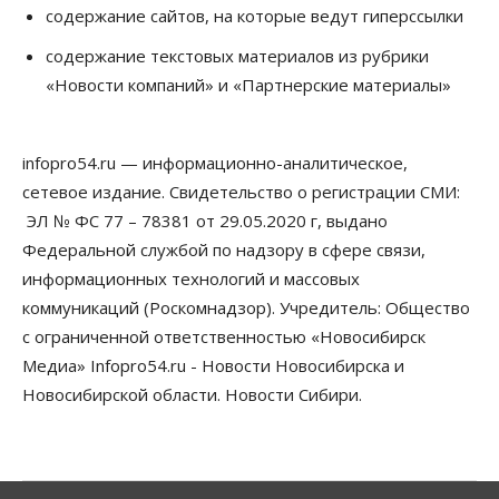
содержание сайтов, на которые ведут гиперссылки
Бизнес
Общество
Детские центры Новосибирска
содержание текстовых материалов из рубрики
перегибают с «педагогикой успеха», считает
«Новости компаний» и «Партнерские материалы»
психолог
08 Августа 2026, 11:00
infopro54.ru — информационно-аналитическое,
Бизнес
Общество
Союз продавцов маркетплейсов
сетевое издание. Свидетельство о регистрации СМИ:
обратился в правительство РФ из-за атак на WB
ЭЛ № ФС 77 – 78381 от 29.05.2020 г, выдано
08 Августа 2026, 10:00
Федеральной службой по надзору в сфере связи,
Общество
информационных технологий и массовых
Новосибирцы будут получать квитанции за ЖКУ
коммуникаций (Роскомнадзор). Учредитель: Общество
по-новому
08 Августа 2026, 09:00
с ограниченной ответственностью «Новосибирск
Медиа» Infopro54.ru - Новости Новосибирска и
Бизнес
Новосибирской области. Новости Сибири.
В Новосибирской области резко
сократился грузооборот в автоперевозках
07 Августа 2026, 19:00
Общество