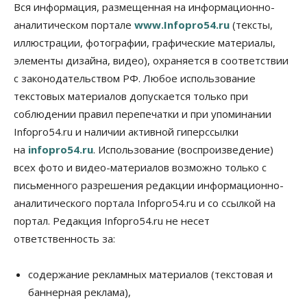
Спрос на машино-места в
Вся информация, размещенная на информационно-
Новосибирской области вырос в полтора раза
аналитическом портале
www.Infopro54.ru
(тексты,
08 Августа 2026, 18:00
иллюстрации, фотографии, графические материалы,
элементы дизайна, видео), охраняется в соответствии
Общество
К современному юридическому образованию в
с законодательством РФ. Любое использование
России возникает много вопросов
текстовых материалов допускается только при
08 Августа 2026, 17:00
соблюдении правил перепечатки и при упоминании
Общество
Infopro54.ru и наличии активной гиперссылки
Новосибирские вузы опубликовали
на
infopro54.ru
. Использование (воспроизведение)
приказы о зачислении на бюджетные места
08 Августа 2026, 16:00
всех фото и видео-материалов возможно только с
письменного разрешения редакции информационно-
Общество
Технологии
аналитического портала Infopro54.ru и со ссылкой на
Искусственный интеллект впервые выписал
штраф за борщевик
портал. Редакция Infopro54.ru не несет
08 Августа 2026, 15:00
ответственность за:
Авто
Продажи подержанных электромобилей в
содержание рекламных материалов (текстовая и
Новосибирской области растут второй месяц
баннерная реклама),
08 Августа 2026, 13:00