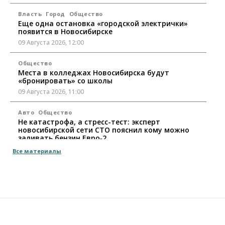
Власть
Город
Общество
Еще одна остановка «городской электрички»
появится в Новосибирске
09 Августа 2026, 12:00
Общество
Места в колледжах Новосибирска будут
«бронировать» со школы
09 Августа 2026, 11:00
Авто
Общество
Не катастрофа, а стресс-тест: эксперт
новосибирской сети СТО пояснил кому можно
заливать бензин Евро‑2
09 Августа 2026, 10:00
Все материалы
Бизнес
Общество
Работодатели Новосибирска заявили в центры
занятости почти 32 тысячи вакансий
09 Августа 2026, 09:00
Бизнес
Общество