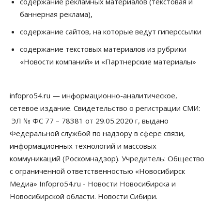
содержание рекламных материалов (текстовая и
Бизнес
Недвижимость
Общество
баннерная реклама),
Росреестр назвал главные причины
отказов в регистрации недвижимости в НСО
содержание сайтов, на которые ведут гиперссылки
06 Августа 2026, 12:00
содержание текстовых материалов из рубрики
Телекоммуникации
«Новости компаний» и «Партнерские материалы»
В 16 населённых пунктах Мошковского района
модернизировали мобильную связь
06 Августа 2026, 11:35
infopro54.ru — информационно-аналитическое,
Бизнес
Право&Порядок
ПроБизнес
сетевое издание. Свидетельство о регистрации СМИ:
Злоумышленники опять атакуют
новосибирские компании через электронную
ЭЛ № ФС 77 – 78381 от 29.05.2020 г, выдано
почту
Федеральной службой по надзору в сфере связи,
06 Августа 2026, 11:00
информационных технологий и массовых
коммуникаций (Роскомнадзор). Учредитель: Общество
Общество
Медики готовятся к второму пику активности
с ограниченной ответственностью «Новосибирск
клещей в Новосибирской области
Медиа» Infopro54.ru - Новости Новосибирска и
06 Августа 2026, 10:00
Новосибирской области. Новости Сибири.
Общество
Из-за жары в Европе оливковое масло