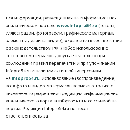
06 Августа 2026, 15:00
Бизнес
Власть
Общество
Вся информация, размещенная на информационно-
Правительство России продлило разрешение на
аналитическом портале
www.Infopro54.ru
(тексты,
выпуск бензина «Евро-3»
иллюстрации, фотографии, графические материалы,
06 Августа 2026, 14:00
элементы дизайна, видео), охраняется в соответствии
Общество
с законодательством РФ. Любое использование
«За тех, у кого от 270 баллов,
настоящая борьба»: вузы настойчиво
текстовых материалов допускается только при
обзванивают новосибирских высокобалльников
соблюдении правил перепечатки и при упоминании
перед зачислением
Infopro54.ru и наличии активной гиперссылки
06 Августа 2026, 13:00
на
infopro54.ru
. Использование (воспроизведение)
Власть
всех фото и видео-материалов возможно только с
Режим ЧС ввели в Омской области из-за засухи
письменного разрешения редакции информационно-
06 Августа 2026, 12:15
аналитического портала Infopro54.ru и со ссылкой на
Власть
Общество
портал. Редакция Infopro54.ru не несет
Новосибирск готовится к визиту Владимира
ответственность за:
Путина
06 Августа 2026, 12:05