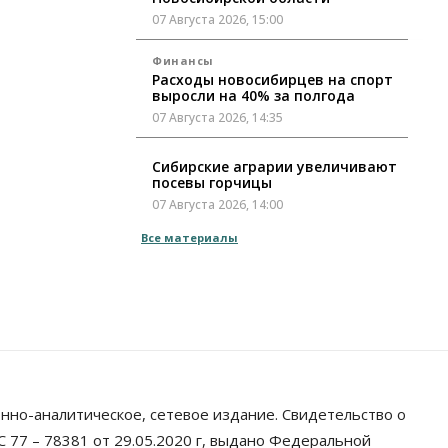
07 Августа 2026, 15:00
Финансы
Расходы новосибирцев на спорт
выросли на 40% за полгода
07 Августа 2026, 14:35
Сибирские аграрии увеличивают
посевы горчицы
07 Августа 2026, 14:00
Все материалы
Власть
В Новосибирске многодетным
семьям вручили сертификаты на
покупку автомобилей
07 Августа 2026, 13:55
Авто
Общество
Треть автовладельцев в
Новосибирской области
«поставили машины на прикол»
нно-аналитическое, сетевое издание. Свидетельство о
07 Августа 2026, 13:00
 77 – 78381 от 29.05.2020 г, выдано Федеральной