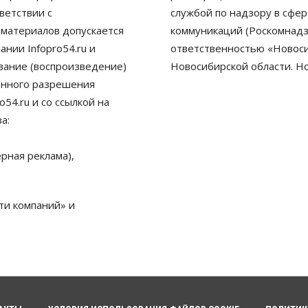
ветствии с
службой по надзору в сфе
 материалов допускается
коммуникаций (Роскомнадз
нии Infopro54.ru и
ответственностью «Новосиб
ование (воспроизведение)
Новосибирской области. Н
енного разрешения
54.ru и со ссылкой на
а:
рная реклама),
ти компаний» и