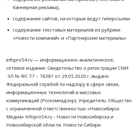
России возникает много вопросов
баннерная реклама),
08 Августа 2026, 17:00
содержание сайтов, на которые ведут гиперссылки
Общество
Новосибирские вузы опубликовали
содержание текстовых материалов из рубрики
приказы о зачислении на бюджетные места
«Новости компаний» и «Партнерские материалы»
08 Августа 2026, 16:00
Общество
Технологии
infopro54.ru — информационно-аналитическое,
Искусственный интеллект впервые выписал
штраф за борщевик
сетевое издание. Свидетельство о регистрации СМИ:
08 Августа 2026, 15:00
ЭЛ № ФС 77 – 78381 от 29.05.2020 г, выдано
Федеральной службой по надзору в сфере связи,
Авто
Продажи подержанных электромобилей в
информационных технологий и массовых
Новосибирской области растут второй месяц
коммуникаций (Роскомнадзор). Учредитель: Общество
08 Августа 2026, 13:00
с ограниченной ответственностью «Новосибирск
Бизнес
Общество
Медиа» Infopro54.ru - Новости Новосибирска и
Детские центры Новосибирска
Новосибирской области. Новости Сибири.
перегибают с «педагогикой успеха», считает
психолог
08 Августа 2026, 11:00