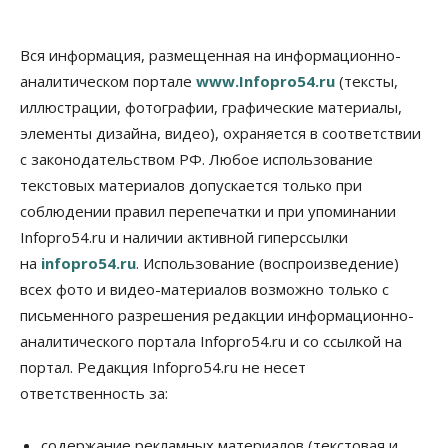
Общество
Места в колледжах Новосибирска будут
«бронировать» со школы
Вся информация, размещенная на информационно-
09 Августа 2026, 11:00
аналитическом портале
www.Infopro54.ru
(тексты,
иллюстрации, фотографии, графические материалы,
Авто
Общество
элементы дизайна, видео), охраняется в соответствии
Не катастрофа, а стресс-тест: эксперт
новосибирской сети СТО пояснил кому можно
с законодательством РФ. Любое использование
заливать бензин Евро‑2
текстовых материалов допускается только при
09 Августа 2026, 10:00
соблюдении правил перепечатки и при упоминании
Бизнес
Общество
Infopro54.ru и наличии активной гиперссылки
Работодатели Новосибирска заявили в центры
на
infopro54.ru
. Использование (воспроизведение)
занятости почти 32 тысячи вакансий
09 Августа 2026, 09:00
всех фото и видео-материалов возможно только с
письменного разрешения редакции информационно-
Бизнес
Общество
аналитического портала Infopro54.ru и со ссылкой на
Спрос на машино-места в
Новосибирской области вырос в полтора раза
портал. Редакция Infopro54.ru не несет
08 Августа 2026, 18:00
ответственность за:
Общество
К современному юридическому образованию в
содержание рекламных материалов (текстовая и