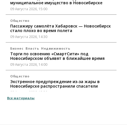
муниципальное имущество в Новосибирске
09 Августа 2026, 15:00
Общество
Пассажиру самолёта Хабаровск — Новосибирск
стало плохо во время полета
09 Августа 2026, 14:30
Бизнес
Власть
Недвижимость
Торги по освоению «СмартСити» под
Новосибирском объявят в ближайшее время
09 Августа 2026, 14:00
Общество
Экстренное предупреждение из-за жары в
Новосибирске распространили спасатели
09 Августа 2026, 13:30
Все материалы
Власть
Город
Общество
Еще одна остановка «городской электрички»
появится в Новосибирске
09 Августа 2026, 12:00