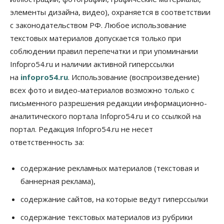
Авто
Общество
элементы дизайна, видео), охраняется в соответствии
Не катастрофа, а стресс-тест: эксперт
новосибирской сети СТО пояснил кому можно
с законодательством РФ. Любое использование
заливать бензин Евро‑2
текстовых материалов допускается только при
09 Августа 2026, 10:00
соблюдении правил перепечатки и при упоминании
Бизнес
Общество
Infopro54.ru и наличии активной гиперссылки
Работодатели Новосибирска заявили в центры
на
infopro54.ru
. Использование (воспроизведение)
занятости почти 32 тысячи вакансий
09 Августа 2026, 09:00
всех фото и видео-материалов возможно только с
письменного разрешения редакции информационно-
Бизнес
Общество
аналитического портала Infopro54.ru и со ссылкой на
Спрос на машино-места в
Новосибирской области вырос в полтора раза
портал. Редакция Infopro54.ru не несет
08 Августа 2026, 18:00
ответственность за:
Общество
К современному юридическому образованию в
содержание рекламных материалов (текстовая и
России возникает много вопросов
баннерная реклама),
08 Августа 2026, 17:00
содержание сайтов, на которые ведут гиперссылки
Общество
Новосибирские вузы опубликовали
содержание текстовых материалов из рубрики