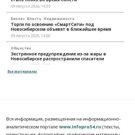
09 Августа 2026, 14:30
Бизнес
Власть
Недвижимость
Торги по освоению «СмартСити» под
Новосибирском объявят в ближайшее время
09 Августа 2026, 14:00
Общество
Экстренное предупреждение из-за жары в
Новосибирске распространили спасатели
09 Августа 2026, 13:30
Все материалы
Власть
Город
Общество
Еще одна остановка «городской электрички»
появится в Новосибирске
09 Августа 2026, 12:00
Общество
Места в колледжах Новосибирска будут
«бронировать» со школы
Вся информация, размещенная на информационно-
09 Августа 2026, 11:00
аналитическом портале
www.Infopro54.ru
(тексты,
иллюстрации, фотографии, графические материалы,