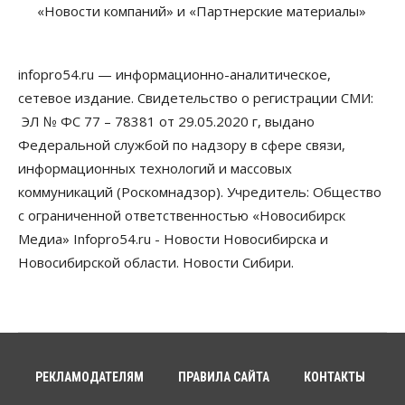
приказы о зачислении на бюджетные места
«Новости компаний» и «Партнерские материалы»
08 Августа 2026, 16:00
Общество
Технологии
infopro54.ru — информационно-аналитическое,
Искусственный интеллект впервые выписал
штраф за борщевик
сетевое издание. Свидетельство о регистрации СМИ:
08 Августа 2026, 15:00
ЭЛ № ФС 77 – 78381 от 29.05.2020 г, выдано
Федеральной службой по надзору в сфере связи,
Авто
Продажи подержанных электромобилей в
информационных технологий и массовых
Новосибирской области растут второй месяц
коммуникаций (Роскомнадзор). Учредитель: Общество
08 Августа 2026, 13:00
с ограниченной ответственностью «Новосибирск
Бизнес
Общество
Медиа» Infopro54.ru - Новости Новосибирска и
Детские центры Новосибирска
Новосибирской области. Новости Сибири.
перегибают с «педагогикой успеха», считает
психолог
08 Августа 2026, 11:00
Бизнес
Общество
Союз продавцов маркетплейсов
обратился в правительство РФ из-за атак на WB
РЕКЛАМОДАТЕЛЯМ
ПРАВИЛА САЙТА
КОНТАКТЫ
08 Августа 2026, 10:00