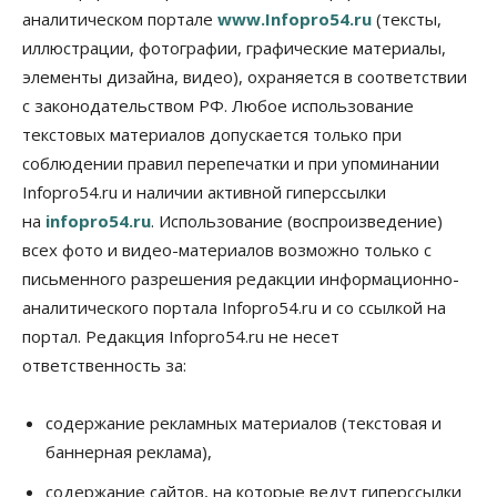
Правительство России продлило разрешение на
аналитическом портале
www.Infopro54.ru
(тексты,
выпуск бензина «Евро-3»
иллюстрации, фотографии, графические материалы,
06 Августа 2026, 14:00
элементы дизайна, видео), охраняется в соответствии
Общество
с законодательством РФ. Любое использование
«За тех, у кого от 270 баллов,
настоящая борьба»: вузы настойчиво
текстовых материалов допускается только при
обзванивают новосибирских высокобалльников
соблюдении правил перепечатки и при упоминании
перед зачислением
Infopro54.ru и наличии активной гиперссылки
06 Августа 2026, 13:00
на
infopro54.ru
. Использование (воспроизведение)
Власть
всех фото и видео-материалов возможно только с
Режим ЧС ввели в Омской области из-за засухи
письменного разрешения редакции информационно-
06 Августа 2026, 12:15
аналитического портала Infopro54.ru и со ссылкой на
Власть
Общество
портал. Редакция Infopro54.ru не несет
Новосибирск готовится к визиту Владимира
ответственность за:
Путина
06 Августа 2026, 12:05
содержание рекламных материалов (текстовая и
Бизнес
Недвижимость
Общество
баннерная реклама),
Росреестр назвал главные причины
отказов в регистрации недвижимости в НСО
содержание сайтов, на которые ведут гиперссылки