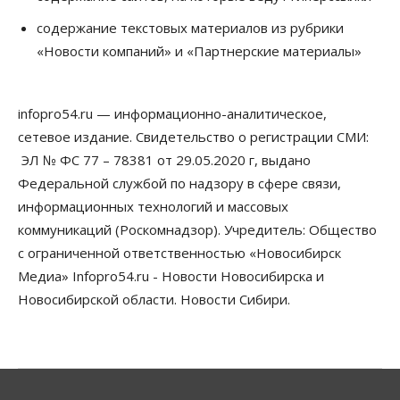
06 Августа 2026, 12:00
содержание текстовых материалов из рубрики
Телекоммуникации
«Новости компаний» и «Партнерские материалы»
В 16 населённых пунктах Мошковского района
модернизировали мобильную связь
06 Августа 2026, 11:35
infopro54.ru — информационно-аналитическое,
Бизнес
Право&Порядок
ПроБизнес
сетевое издание. Свидетельство о регистрации СМИ:
Злоумышленники опять атакуют
новосибирские компании через электронную
ЭЛ № ФС 77 – 78381 от 29.05.2020 г, выдано
почту
Федеральной службой по надзору в сфере связи,
06 Августа 2026, 11:00
информационных технологий и массовых
коммуникаций (Роскомнадзор). Учредитель: Общество
Общество
Медики готовятся к второму пику активности
с ограниченной ответственностью «Новосибирск
клещей в Новосибирской области
Медиа» Infopro54.ru - Новости Новосибирска и
06 Августа 2026, 10:00
Новосибирской области. Новости Сибири.
Общество
Из-за жары в Европе оливковое масло
в Новосибирске может снова подорожать
06 Августа 2026, 09:00