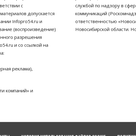
ветствии с
службой по надзору в сфе
 материалов допускается
коммуникаций (Роскомнадз
нии Infopro54.ru и
ответственностью «Новосиб
ование (воспроизведение)
Новосибирской области. Н
енного разрешения
54.ru и со ссылкой на
а:
рная реклама),
ти компаний» и