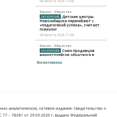
08 Августа 2026, 13:00
Бизнес
Общество
Детские центры
Новосибирска перегибают с
«педагогикой успеха», считает
психолог
08 Августа 2026, 11:00
Бизнес
Общество
Союз продавцов
маркетплейсов обратился в
правительство РФ из-за атак на
Все материалы
WB
08 Августа 2026, 10:00
Общество
Новосибирцы будут получать
квитанции за ЖКУ по-новому
08 Августа 2026, 09:00
Бизнес
нно-аналитическое, сетевое издание. Свидетельство о
В Новосибирской
области резко сократился
 77 – 78381 от 29.05.2020 г, выдано Федеральной