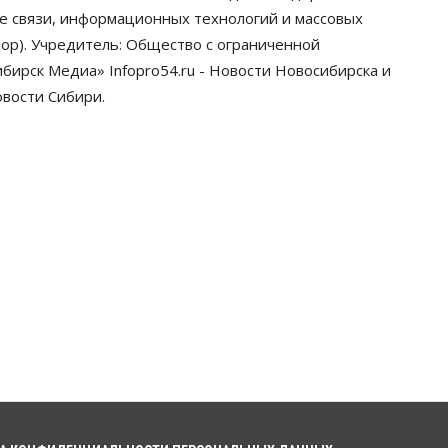
грузооборот в автоперевозках
ре связи, информационных технологий и массовых
07 Августа 2026, 19:00
ор). Учредитель: Общество с ограниченной
ирск Медиа» Infopro54.ru - Новости Новосибирска и
Общество
В Новосибирске
овости Сибири.
прошёл митинг против нового
закона о памятниках
07 Августа 2026, 18:00
Бизнес
В аэропорту Толмачёво
завершены работы по
бетонированию рулежных
дорожек
07 Августа 2026, 17:00
Бизнес
Недвижимость
Общество
Новосибирцы стали
реже оформлять дома по
упрощенной схеме
07 Августа 2026, 16:00
Власть
Общество
Право&Порядок
Роспотребнадзор изъял почти