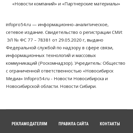
«Новости компаний» и «Партнерские материалы»
Власть
В Новосибирске многодетным семьям вручили
сертификаты на покупку автомобилей
infopro54.ru — информационно-аналитическое,
07 Августа 2026, 13:55
сетевое издание. Свидетельство о регистрации СМИ:
ЭЛ № ФС 77 – 78381 от 29.05.2020 г, выдано
Авто
Общество
Треть автовладельцев в Новосибирской области
Федеральной службой по надзору в сфере связи,
«поставили машины на прикол»
информационных технологий и массовых
07 Августа 2026, 13:00
коммуникаций (Роскомнадзор). Учредитель: Общество
Власть
с ограниченной ответственностью «Новосибирск
Школы, библиотеки, пешеходные тротуары:
Медиа» Infopro54.ru - Новости Новосибирска и
депутаты Госдумы контролируют работы на
социальных объектах
Новосибирской области. Новости Сибири.
07 Августа 2026, 12:35
Общество
Синоптики рассказали о погоде в Новосибирске
на выходных
07 Августа 2026, 12:00
РЕКЛАМОДАТЕЛЯМ
ПРАВИЛА САЙТА
КОНТАКТЫ
Общество