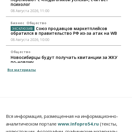
психолог
08 Августа 2026, 11:00
Бизнес
Общество
Союз продавцов маркетплейсов
обратился в правительство РФ из-за атак на WB
08 Августа 2026, 10:00
Общество
Новосибирцы будут получать квитанции за ЖКУ
по-новому
08 Августа 2026, 09:00
Все материалы
Бизнес
В Новосибирской области резко
сократился грузооборот в автоперевозках
07 Августа 2026, 19:00
Общество
В Новосибирске прошёл митинг
Вся информация, размещенная на информационно-
против нового закона о памятниках
аналитическом портале
www.Infopro54.ru
(тексты,
07 Августа 2026, 18:00
иллюстрации, фотографии, графические материалы,