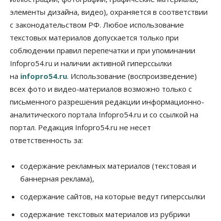
элементы дизайна, видео), охраняется в соответствии
Бизнес
В аэропорту Толмачёво завершены работы по
с законодательством РФ. Любое использование
бетонированию рулежных дорожек
текстовых материалов допускается только при
07 Августа 2026, 17:00
соблюдении правил перепечатки и при упоминании
Бизнес
Недвижимость
Общество
Infopro54.ru и наличии активной гиперссылки
Новосибирцы стали реже оформлять
на
infopro54.ru
. Использование (воспроизведение)
дома по упрощенной схеме
07 Августа 2026, 16:00
всех фото и видео-материалов возможно только с
письменного разрешения редакции информационно-
Власть
Общество
Право&Порядок
аналитического портала Infopro54.ru и со ссылкой на
Роспотребнадзор изъял почти полторы тонны
мяса в Новосибирской области
портал. Редакция Infopro54.ru не несет
07 Августа 2026, 15:00
ответственность за:
Финансы
Расходы новосибирцев на спорт выросли на 40%
содержание рекламных материалов (текстовая и
за полгода
баннерная реклама),
07 Августа 2026, 14:35
содержание сайтов, на которые ведут гиперссылки
Сибирские аграрии увеличивают посевы горчицы
содержание текстовых материалов из рубрики
07 Августа 2026, 14:00