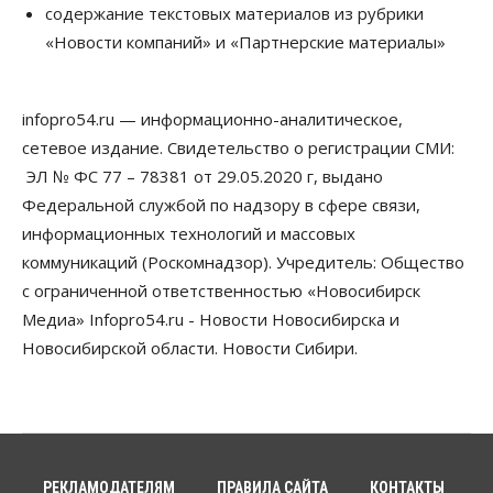
содержание текстовых материалов из рубрики
Власть
«Новости компаний» и «Партнерские материалы»
Губернатор поблагодарил новосибирских
строителей за вклад в развитие региона
05 Августа 2026, 16:40
infopro54.ru — информационно-аналитическое,
Бизнес
Общество
сетевое издание. Свидетельство о регистрации СМИ:
Самые популярные у
предпринимателей сферы бизнеса назвали в
ЭЛ № ФС 77 – 78381 от 29.05.2020 г, выдано
Новосибирске
Федеральной службой по надзору в сфере связи,
05 Августа 2026, 16:00
информационных технологий и массовых
коммуникаций (Роскомнадзор). Учредитель: Общество
Недвижимость
Летний марафон скидок в ГК «Расцветай — до 16
с ограниченной ответственностью «Новосибирск
августа
Медиа» Infopro54.ru - Новости Новосибирска и
05 Августа 2026, 15:55
Новосибирской области. Новости Сибири.
Недвижимость
Общество
Проект нового микрорайона на улице Кирова
утвердили в Новосибирске
05 Августа 2026, 15:30
Бизнес
Промышленность
РЕКЛАМОДАТЕЛЯМ
ПРАВИЛА САЙТА
КОНТАКТЫ