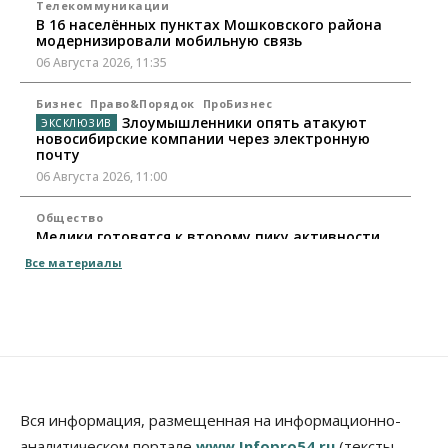
Телекоммуникации
В 16 населённых пунктах Мошковского района
модернизировали мобильную связь
06 Августа 2026, 11:35
Бизнес
Право&Порядок
ПроБизнес
Злоумышленники опять атакуют
новосибирские компании через электронную
почту
06 Августа 2026, 11:00
Общество
Медики готовятся к второму пику активности
клещей в Новосибирской области
Все материалы
06 Августа 2026, 10:00
Общество
Из-за жары в Европе оливковое масло
в Новосибирске может снова подорожать
06 Августа 2026, 09:00
Бизнес
Недвижимость
Вся информация, размещенная на информационно-
Застройщики Новосибирска
аналитическом портале
www.Infopro54.ru
(тексты,