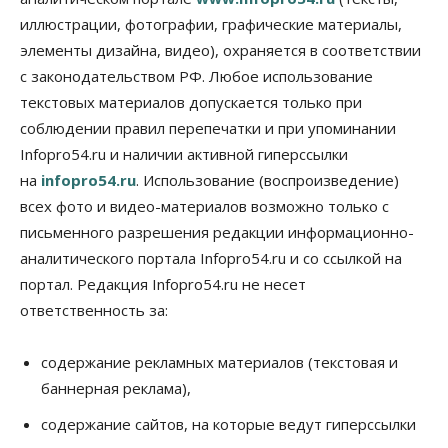
доплатили налоги на сумму почти 700 млн рублей
иллюстрации, фотографии, графические материалы,
06 Августа 2026, 08:00
элементы дизайна, видео), охраняется в соответствии
Бизнес
Власть
с законодательством РФ. Любое использование
От регоператора Новосибирска потребовали
погасить долги на два миллиарда
текстовых материалов допускается только при
05 Августа 2026, 19:00
соблюдении правил перепечатки и при упоминании
Infopro54.ru и наличии активной гиперссылки
Власть
Отставки И Назначения
на
infopro54.ru
. Использование (воспроизведение)
Министра транспорта Новосибирской области
будут согласовывать в Москве
всех фото и видео-материалов возможно только с
05 Августа 2026, 18:30
письменного разрешения редакции информационно-
аналитического портала Infopro54.ru и со ссылкой на
Власть
Город
Общество
В мэрии Новосибирска объяснили ситуацию с
портал. Редакция Infopro54.ru не несет
пешеходной зоной на улице Ленина
ответственность за:
05 Августа 2026, 18:00
Бизнес
Власть
содержание рекламных материалов (текстовая и
Независимые АЗС Новосибирска
баннерная реклама),
получают до 20% топлива, прописанного в
контрактах
содержание сайтов, на которые ведут гиперссылки
05 Августа 2026, 17:00