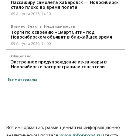
Пассажиру самолёта Хабаровск — Новосибирск
стало плохо во время полета
09 Августа 2026, 14:30
Бизнес
Власть
Недвижимость
Торги по освоению «СмартСити» под
Новосибирском объявят в ближайшее время
09 Августа 2026, 14:00
Общество
Экстренное предупреждение из-за жары в
Новосибирске распространили спасатели
09 Августа 2026, 13:30
Все материалы
Власть
Город
Общество
Еще одна остановка «городской электрички»
появится в Новосибирске
09 Августа 2026, 12:00
Общество
Места в колледжах Новосибирска будут
«бронировать» со школы
Вся информация, размещенная на информационно-
09 Августа 2026, 11:00
аналитическом портале
www.Infopro54.ru
(тексты,