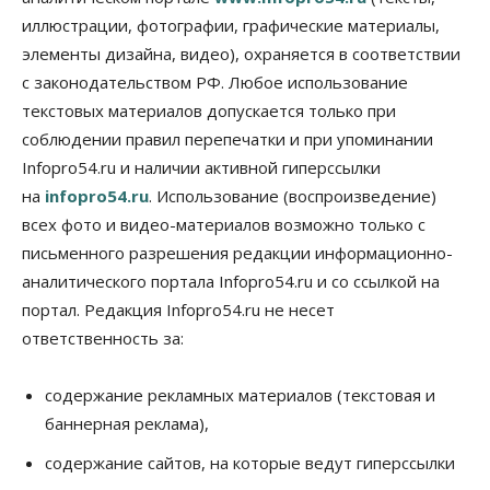
иллюстрации, фотографии, графические материалы,
Авто
Общество
элементы дизайна, видео), охраняется в соответствии
Не катастрофа, а стресс-тест: эксперт
новосибирской сети СТО пояснил кому можно
с законодательством РФ. Любое использование
заливать бензин Евро‑2
текстовых материалов допускается только при
09 Августа 2026, 10:00
соблюдении правил перепечатки и при упоминании
Бизнес
Общество
Infopro54.ru и наличии активной гиперссылки
Работодатели Новосибирска заявили в центры
на
infopro54.ru
. Использование (воспроизведение)
занятости почти 32 тысячи вакансий
09 Августа 2026, 09:00
всех фото и видео-материалов возможно только с
письменного разрешения редакции информационно-
Бизнес
Общество
аналитического портала Infopro54.ru и со ссылкой на
Спрос на машино-места в
Новосибирской области вырос в полтора раза
портал. Редакция Infopro54.ru не несет
08 Августа 2026, 18:00
ответственность за:
Общество
К современному юридическому образованию в
содержание рекламных материалов (текстовая и
России возникает много вопросов
баннерная реклама),
08 Августа 2026, 17:00
содержание сайтов, на которые ведут гиперссылки
Общество