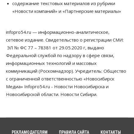
Новосибирские вузы опубликовали
содержание текстовых материалов из рубрики
приказы о зачислении на бюджетные места
«Новости компаний» и «Партнерские материалы»
08 Августа 2026, 16:00
Общество
Технологии
infopro54.ru — информационно-аналитическое,
Искусственный интеллект впервые выписал
штраф за борщевик
сетевое издание. Свидетельство о регистрации СМИ:
08 Августа 2026, 15:00
ЭЛ № ФС 77 – 78381 от 29.05.2020 г, выдано
Федеральной службой по надзору в сфере связи,
Авто
Продажи подержанных электромобилей в
информационных технологий и массовых
Новосибирской области растут второй месяц
коммуникаций (Роскомнадзор). Учредитель: Общество
08 Августа 2026, 13:00
с ограниченной ответственностью «Новосибирск
Бизнес
Общество
Медиа» Infopro54.ru - Новости Новосибирска и
Детские центры Новосибирска
Новосибирской области. Новости Сибири.
перегибают с «педагогикой успеха», считает
психолог
08 Августа 2026, 11:00
Бизнес
Общество
Союз продавцов маркетплейсов
обратился в правительство РФ из-за атак на WB
РЕКЛАМОДАТЕЛЯМ
ПРАВИЛА САЙТА
КОНТАКТЫ