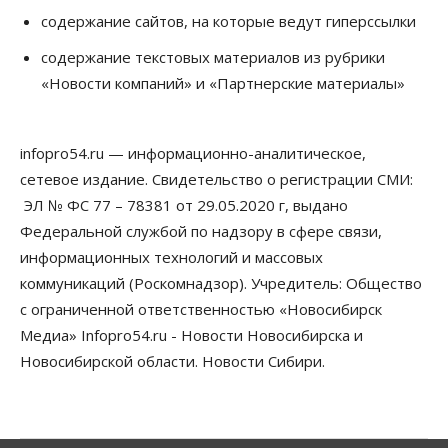
содержание сайтов, на которые ведут гиперссылки
Общество
Новосибирские вузы опубликовали
содержание текстовых материалов из рубрики
приказы о зачислении на бюджетные места
«Новости компаний» и «Партнерские материалы»
08 Августа 2026, 16:00
Общество
Технологии
infopro54.ru — информационно-аналитическое,
Искусственный интеллект впервые выписал
штраф за борщевик
сетевое издание. Свидетельство о регистрации СМИ:
08 Августа 2026, 15:00
ЭЛ № ФС 77 – 78381 от 29.05.2020 г, выдано
Федеральной службой по надзору в сфере связи,
Авто
Продажи подержанных электромобилей в
информационных технологий и массовых
Новосибирской области растут второй месяц
коммуникаций (Роскомнадзор). Учредитель: Общество
08 Августа 2026, 13:00
с ограниченной ответственностью «Новосибирск
Бизнес
Общество
Медиа» Infopro54.ru - Новости Новосибирска и
Детские центры Новосибирска
Новосибирской области. Новости Сибири.
перегибают с «педагогикой успеха», считает
психолог
08 Августа 2026, 11:00
Бизнес
Общество