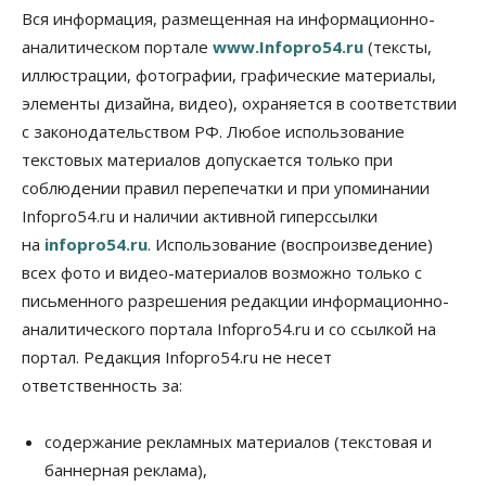
«бронировать» со школы
Вся информация, размещенная на информационно-
09 Августа 2026, 11:00
аналитическом портале
www.Infopro54.ru
(тексты,
иллюстрации, фотографии, графические материалы,
Авто
Общество
элементы дизайна, видео), охраняется в соответствии
Не катастрофа, а стресс-тест: эксперт
новосибирской сети СТО пояснил кому можно
с законодательством РФ. Любое использование
заливать бензин Евро‑2
текстовых материалов допускается только при
09 Августа 2026, 10:00
соблюдении правил перепечатки и при упоминании
Бизнес
Общество
Infopro54.ru и наличии активной гиперссылки
Работодатели Новосибирска заявили в центры
на
infopro54.ru
. Использование (воспроизведение)
занятости почти 32 тысячи вакансий
09 Августа 2026, 09:00
всех фото и видео-материалов возможно только с
письменного разрешения редакции информационно-
Бизнес
Общество
аналитического портала Infopro54.ru и со ссылкой на
Спрос на машино-места в
Новосибирской области вырос в полтора раза
портал. Редакция Infopro54.ru не несет
08 Августа 2026, 18:00
ответственность за:
Общество
К современному юридическому образованию в
содержание рекламных материалов (текстовая и
России возникает много вопросов
баннерная реклама),
08 Августа 2026, 17:00