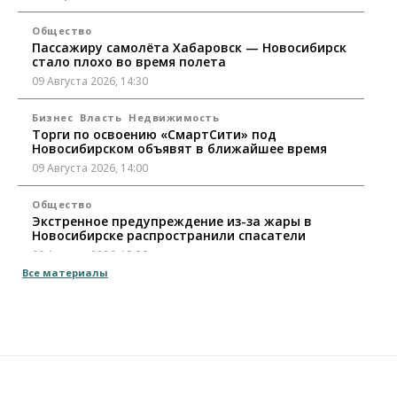
Общество
Пассажиру самолёта Хабаровск — Новосибирск
стало плохо во время полета
09 Августа 2026, 14:30
Бизнес
Власть
Недвижимость
Торги по освоению «СмартСити» под
Новосибирском объявят в ближайшее время
09 Августа 2026, 14:00
Общество
Экстренное предупреждение из-за жары в
Новосибирске распространили спасатели
09 Августа 2026, 13:30
Все материалы
Власть
Город
Общество
Еще одна остановка «городской электрички»
появится в Новосибирске
09 Августа 2026, 12:00
Общество
Места в колледжах Новосибирска будут