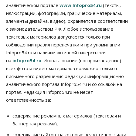
отказов в регистрации недвижимости в НСО
аналитическом портале
www.Infopro54.ru
(тексты,
06 Августа 2026, 12:00
иллюстрации, фотографии, графические материалы,
элементы дизайна, видео), охраняется в соответствии
Телекоммуникации
В 16 населённых пунктах Мошковского района
с законодательством РФ. Любое использование
модернизировали мобильную связь
текстовых материалов допускается только при
06 Августа 2026, 11:35
соблюдении правил перепечатки и при упоминании
Бизнес
Право&Порядок
ПроБизнес
Infopro54.ru и наличии активной гиперссылки
Злоумышленники опять атакуют
на
infopro54.ru
. Использование (воспроизведение)
новосибирские компании через электронную
почту
всех фото и видео-материалов возможно только с
06 Августа 2026, 11:00
письменного разрешения редакции информационно-
аналитического портала Infopro54.ru и со ссылкой на
Общество
Медики готовятся к второму пику активности
портал. Редакция Infopro54.ru не несет
клещей в Новосибирской области
ответственность за:
06 Августа 2026, 10:00
Общество
содержание рекламных материалов (текстовая и
Из-за жары в Европе оливковое масло
баннерная реклама),
в Новосибирске может снова подорожать
06 Августа 2026, 09:00
содержание сайтов, на которые ведут гиперссылки