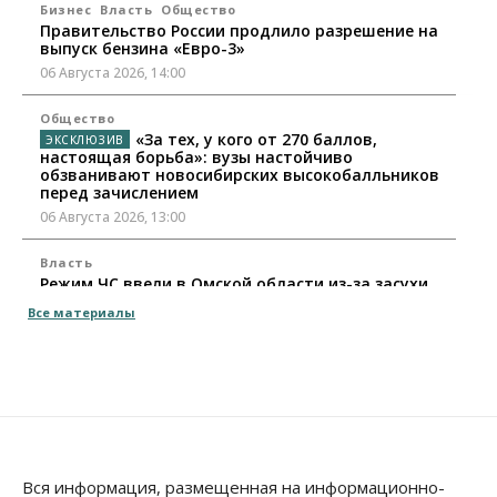
Бизнес
Власть
Общество
Правительство России продлило разрешение на
выпуск бензина «Евро-3»
06 Августа 2026, 14:00
Общество
«За тех, у кого от 270 баллов,
настоящая борьба»: вузы настойчиво
обзванивают новосибирских высокобалльников
перед зачислением
06 Августа 2026, 13:00
Власть
Режим ЧС ввели в Омской области из-за засухи
06 Августа 2026, 12:15
Все материалы
Власть
Общество
Новосибирск готовится к визиту Владимира
Путина
06 Августа 2026, 12:05
Бизнес
Недвижимость
Общество
Росреестр назвал главные причины
Вся информация, размещенная на информационно-