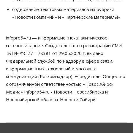
Бизнес
Недвижимость
содержание текстовых материалов из рубрики
Застройщики Новосибирска
«Новости компаний» и «Партнерские материалы»
доплатили налоги на сумму почти 700 млн рублей
06 Августа 2026, 08:00
infopro54.ru — информационно-аналитическое,
Бизнес
Власть
От регоператора Новосибирска потребовали
сетевое издание. Свидетельство о регистрации СМИ:
погасить долги на два миллиарда
ЭЛ № ФС 77 – 78381 от 29.05.2020 г, выдано
05 Августа 2026, 19:00
Федеральной службой по надзору в сфере связи,
Власть
Отставки И Назначения
информационных технологий и массовых
Министра транспорта Новосибирской области
коммуникаций (Роскомнадзор). Учредитель: Общество
будут согласовывать в Москве
05 Августа 2026, 18:30
с ограниченной ответственностью «Новосибирск
Медиа» Infopro54.ru - Новости Новосибирска и
Власть
Город
Общество
Новосибирской области. Новости Сибири.
В мэрии Новосибирска объяснили ситуацию с
пешеходной зоной на улице Ленина
05 Августа 2026, 18:00
Бизнес
Власть
Независимые АЗС Новосибирска