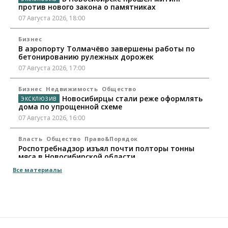
против нового закона о памятниках
07 Августа 2026, 18:00
Бизнес
В аэропорту Толмачёво завершены работы по
бетонированию рулежных дорожек
07 Августа 2026, 17:00
Бизнес
Недвижимость
Общество
Новосибирцы стали реже оформлять
дома по упрощенной схеме
07 Августа 2026, 16:00
Власть
Общество
Право&Порядок
Роспотребнадзор изъял почти полторы тонны
мяса в Новосибирской области
07 Августа 2026, 15:00
Все материалы
Финансы
Расходы новосибирцев на спорт выросли на 40%
за полгода
07 Августа 2026, 14:35