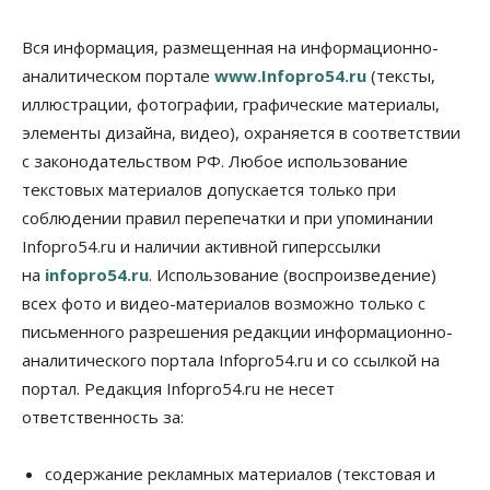
Сибирские аграрии увеличивают посевы горчицы
Вся информация, размещенная на информационно-
07 Августа 2026, 14:00
аналитическом портале
www.Infopro54.ru
(тексты,
Власть
иллюстрации, фотографии, графические материалы,
В Новосибирске многодетным семьям вручили
элементы дизайна, видео), охраняется в соответствии
сертификаты на покупку автомобилей
с законодательством РФ. Любое использование
07 Августа 2026, 13:55
текстовых материалов допускается только при
Авто
Общество
соблюдении правил перепечатки и при упоминании
Треть автовладельцев в Новосибирской области
Infopro54.ru и наличии активной гиперссылки
«поставили машины на прикол»
07 Августа 2026, 13:00
на
infopro54.ru
. Использование (воспроизведение)
всех фото и видео-материалов возможно только с
Власть
письменного разрешения редакции информационно-
Школы, библиотеки, пешеходные тротуары:
депутаты Госдумы контролируют работы на
аналитического портала Infopro54.ru и со ссылкой на
социальных объектах
портал. Редакция Infopro54.ru не несет
07 Августа 2026, 12:35
ответственность за:
Общество
Синоптики рассказали о погоде в Новосибирске
содержание рекламных материалов (текстовая и
на выходных