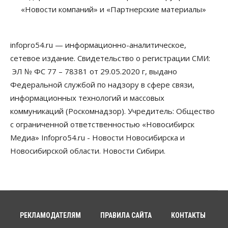
«Новости компаний» и «Партнерские материалы»
07 Августа 2026, 10:00
Бизнес
Право&Порядок
Предприятия Новосибирска
infopro54.ru — информационно-аналитическое,
выстраивают системы защиты от атак БПЛА
сетевое издание. Свидетельство о регистрации СМИ:
07 Августа 2026, 09:00
ЭЛ № ФС 77 – 78381 от 29.05.2020 г, выдано
Бизнес
Федеральной службой по надзору в сфере связи,
По «Сибэлектротерму» выдали исполнительные
информационных технологий и массовых
листы на полмиллиарда рублей
07 Августа 2026, 08:00
коммуникаций (Роскомнадзор). Учредитель: Общество
с ограниченной ответственностью «Новосибирск
Бизнес
Власть
Медицина
Общество
Медиа» Infopro54.ru - Новости Новосибирска и
Искусственный интеллект предлагают
привлекать к разработке новых лекарств в
Новосибирской области. Новости Сибири.
России
06 Августа 2026, 19:00
Мировые И Федеральные Новости
Россия построит в Киргизии новый кампус КРСУ:
30 гектаров, 15 тысяч студентов и 30 миллиардов
рублей
РЕКЛАМОДАТЕЛЯМ
ПРАВИЛА САЙТА
КОНТАКТЫ
06 Августа 2026, 18:40