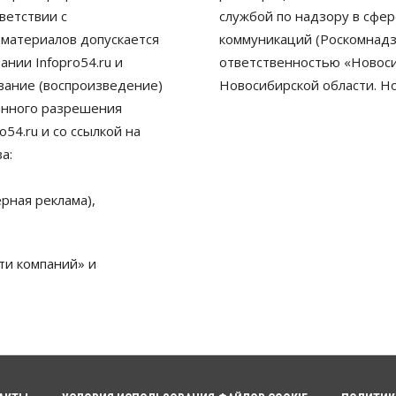
ветствии с
службой по надзору в сфе
 материалов допускается
коммуникаций (Роскомнадз
нии Infopro54.ru и
ответственностью «Новосиб
ование (воспроизведение)
Новосибирской области. Н
енного разрешения
54.ru и со ссылкой на
а:
рная реклама),
ти компаний» и