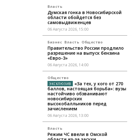
Власть
Думская гонка в Новосибирской
области обойдется без
самовыдвиженцев
06 Августа 2026, 15:00
Бизнес
Власть
Общество
Правительство России продлило
разрешение на выпуск бензина
«Евро-3»
06 Августа 2026, 14:00
Общество
«За тех, у кого от 270
баллов, настоящая борьба»: вузы
настойчиво обзванивают
новосибирских
высокобалльников перед
зачислением
06 Августа 2026, 13:00
Власть
Режим ЧС ввели в Омской
области из-за засухи