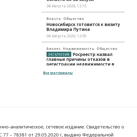
06 Августа 2026, 12:15
Власть
Общество
Новосибирск готовится к визиту
Владимира Путина
06 Августа 2026, 12:05
Бизнес
Недвижимость
Общество
Росреестр назвал
главные причины отказов в
регистрации недвижимости в
НСО
Все материалы
06 Августа 2026, 12:00
Телекоммуникации
В 16 населённых пунктах
Мошковского района
модернизировали мобильную
связь
06 Августа 2026, 11:35
нно-аналитическое, сетевое издание. Свидетельство о
Бизнес
Право&Порядок
ПроБизнес
Злоумышленники
 77 – 78381 от 29.05.2020 г, выдано Федеральной