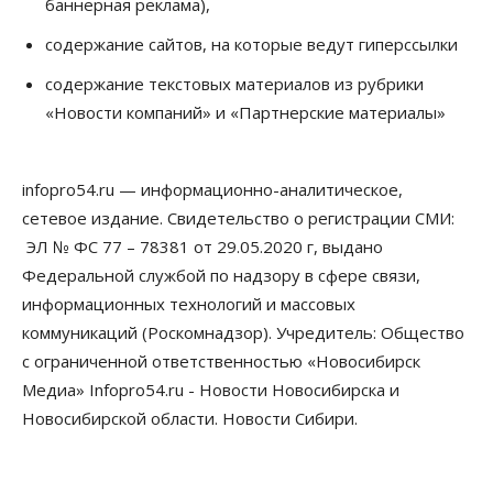
баннерная реклама),
07 Августа 2026, 14:35
содержание сайтов, на которые ведут гиперссылки
Сибирские аграрии увеличивают посевы горчицы
содержание текстовых материалов из рубрики
07 Августа 2026, 14:00
«Новости компаний» и «Партнерские материалы»
Власть
В Новосибирске многодетным семьям вручили
сертификаты на покупку автомобилей
infopro54.ru — информационно-аналитическое,
07 Августа 2026, 13:55
сетевое издание. Свидетельство о регистрации СМИ:
ЭЛ № ФС 77 – 78381 от 29.05.2020 г, выдано
Авто
Общество
Треть автовладельцев в Новосибирской области
Федеральной службой по надзору в сфере связи,
«поставили машины на прикол»
информационных технологий и массовых
07 Августа 2026, 13:00
коммуникаций (Роскомнадзор). Учредитель: Общество
Власть
с ограниченной ответственностью «Новосибирск
Школы, библиотеки, пешеходные тротуары:
Медиа» Infopro54.ru - Новости Новосибирска и
депутаты Госдумы контролируют работы на
социальных объектах
Новосибирской области. Новости Сибири.
07 Августа 2026, 12:35
Общество