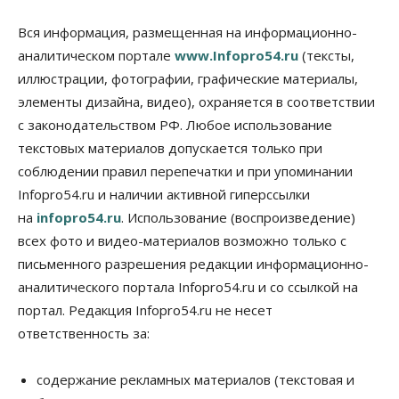
Общество
В Новосибирске прошёл митинг
Вся информация, размещенная на информационно-
против нового закона о памятниках
аналитическом портале
www.Infopro54.ru
(тексты,
07 Августа 2026, 18:00
иллюстрации, фотографии, графические материалы,
элементы дизайна, видео), охраняется в соответствии
Бизнес
В аэропорту Толмачёво завершены работы по
с законодательством РФ. Любое использование
бетонированию рулежных дорожек
текстовых материалов допускается только при
07 Августа 2026, 17:00
соблюдении правил перепечатки и при упоминании
Бизнес
Недвижимость
Общество
Infopro54.ru и наличии активной гиперссылки
Новосибирцы стали реже оформлять
на
infopro54.ru
. Использование (воспроизведение)
дома по упрощенной схеме
07 Августа 2026, 16:00
всех фото и видео-материалов возможно только с
письменного разрешения редакции информационно-
Власть
Общество
Право&Порядок
аналитического портала Infopro54.ru и со ссылкой на
Роспотребнадзор изъял почти полторы тонны
мяса в Новосибирской области
портал. Редакция Infopro54.ru не несет
07 Августа 2026, 15:00
ответственность за:
Финансы
Расходы новосибирцев на спорт выросли на 40%
содержание рекламных материалов (текстовая и
за полгода