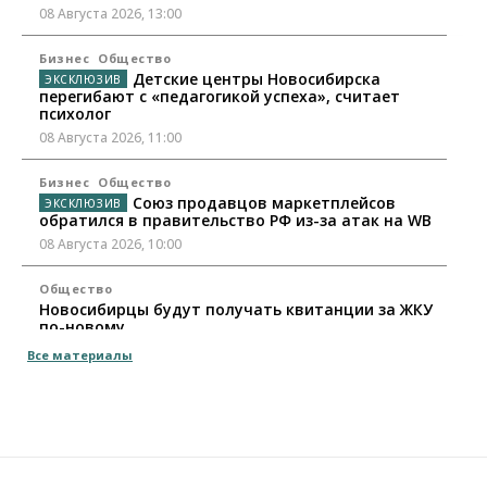
08 Августа 2026, 13:00
Бизнес
Общество
Детские центры Новосибирска
перегибают с «педагогикой успеха», считает
психолог
08 Августа 2026, 11:00
Бизнес
Общество
Союз продавцов маркетплейсов
обратился в правительство РФ из-за атак на WB
08 Августа 2026, 10:00
Общество
Новосибирцы будут получать квитанции за ЖКУ
по-новому
08 Августа 2026, 09:00
Все материалы
Бизнес
В Новосибирской области резко
сократился грузооборот в автоперевозках
07 Августа 2026, 19:00