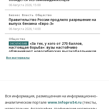
06 Августа 2026, 15:00
Бизнес
Власть
Общество
Правительство России продлило разрешение на
выпуск бензина «Евро-3»
06 Августа 2026, 14:00
Общество
«За тех, у кого от 270 баллов,
настоящая борьба»: вузы настойчиво
обзванивают новосибирских высокобалльников
перед зачислением
Все материалы
06 Августа 2026, 13:00
Власть
Режим ЧС ввели в Омской области из-за засухи
06 Августа 2026, 12:15
Власть
Общество
Новосибирск готовится к визиту Владимира
Вся информация, размещенная на информационно-
Путина
аналитическом портале
www.Infopro54.ru
(тексты,
06 Августа 2026, 12:05
иллюстрации, фотографии, графические материалы,