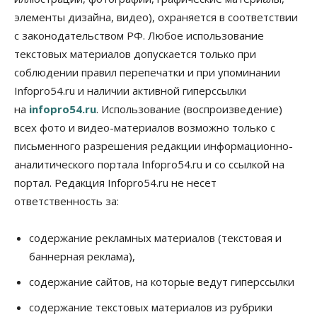
элементы дизайна, видео), охраняется в соответствии
Бизнес
Недвижимость
Общество
Росреестр назвал главные причины
с законодательством РФ. Любое использование
отказов в регистрации недвижимости в НСО
текстовых материалов допускается только при
06 Августа 2026, 12:00
соблюдении правил перепечатки и при упоминании
Телекоммуникации
Infopro54.ru и наличии активной гиперссылки
В 16 населённых пунктах Мошковского района
на
infopro54.ru
. Использование (воспроизведение)
модернизировали мобильную связь
06 Августа 2026, 11:35
всех фото и видео-материалов возможно только с
письменного разрешения редакции информационно-
Бизнес
Право&Порядок
ПроБизнес
аналитического портала Infopro54.ru и со ссылкой на
Злоумышленники опять атакуют
новосибирские компании через электронную
портал. Редакция Infopro54.ru не несет
почту
ответственность за:
06 Августа 2026, 11:00
Общество
содержание рекламных материалов (текстовая и
Медики готовятся к второму пику активности
баннерная реклама),
клещей в Новосибирской области
06 Августа 2026, 10:00
содержание сайтов, на которые ведут гиперссылки
Общество
содержание текстовых материалов из рубрики