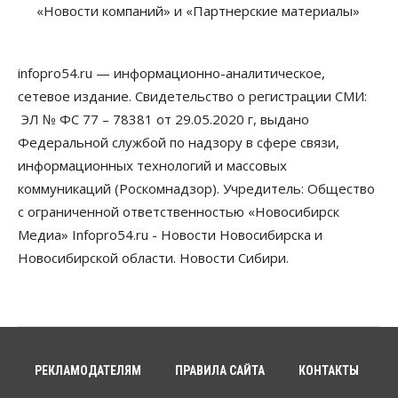
Из-за жары в Европе оливковое масло
«Новости компаний» и «Партнерские материалы»
в Новосибирске может снова подорожать
06 Августа 2026, 09:00
infopro54.ru — информационно-аналитическое,
Бизнес
Недвижимость
Застройщики Новосибирска
сетевое издание. Свидетельство о регистрации СМИ:
доплатили налоги на сумму почти 700 млн рублей
ЭЛ № ФС 77 – 78381 от 29.05.2020 г, выдано
06 Августа 2026, 08:00
Федеральной службой по надзору в сфере связи,
Бизнес
Власть
информационных технологий и массовых
От регоператора Новосибирска потребовали
коммуникаций (Роскомнадзор). Учредитель: Общество
погасить долги на два миллиарда
05 Августа 2026, 19:00
с ограниченной ответственностью «Новосибирск
Медиа» Infopro54.ru - Новости Новосибирска и
Власть
Отставки И Назначения
Новосибирской области. Новости Сибири.
Министра транспорта Новосибирской области
будут согласовывать в Москве
05 Августа 2026, 18:30
Власть
Город
Общество
В мэрии Новосибирска объяснили ситуацию с
пешеходной зоной на улице Ленина
РЕКЛАМОДАТЕЛЯМ
ПРАВИЛА САЙТА
КОНТАКТЫ
05 Августа 2026, 18:00