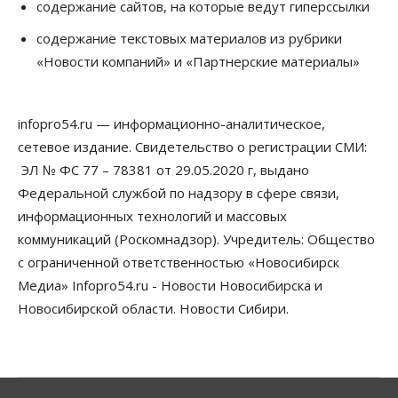
содержание сайтов, на которые ведут гиперссылки
Сибирские аграрии увеличивают посевы горчицы
содержание текстовых материалов из рубрики
07 Августа 2026, 14:00
«Новости компаний» и «Партнерские материалы»
Власть
В Новосибирске многодетным семьям вручили
сертификаты на покупку автомобилей
infopro54.ru — информационно-аналитическое,
07 Августа 2026, 13:55
сетевое издание. Свидетельство о регистрации СМИ:
ЭЛ № ФС 77 – 78381 от 29.05.2020 г, выдано
Авто
Общество
Треть автовладельцев в Новосибирской области
Федеральной службой по надзору в сфере связи,
«поставили машины на прикол»
информационных технологий и массовых
07 Августа 2026, 13:00
коммуникаций (Роскомнадзор). Учредитель: Общество
Власть
с ограниченной ответственностью «Новосибирск
Школы, библиотеки, пешеходные тротуары:
Медиа» Infopro54.ru - Новости Новосибирска и
депутаты Госдумы контролируют работы на
социальных объектах
Новосибирской области. Новости Сибири.
07 Августа 2026, 12:35
Общество
Синоптики рассказали о погоде в Новосибирске
на выходных