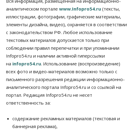
Вся информация, размещенная на информационно-
против нового закона о памятниках
аналитическом портале
www.Infopro54.ru
(тексты,
07 Августа 2026, 18:00
иллюстрации, фотографии, графические материалы,
элементы дизайна, видео), охраняется в соответствии
Бизнес
В аэропорту Толмачёво завершены работы по
с законодательством РФ. Любое использование
бетонированию рулежных дорожек
текстовых материалов допускается только при
07 Августа 2026, 17:00
соблюдении правил перепечатки и при упоминании
Бизнес
Недвижимость
Общество
Infopro54.ru и наличии активной гиперссылки
Новосибирцы стали реже оформлять
на
infopro54.ru
. Использование (воспроизведение)
дома по упрощенной схеме
07 Августа 2026, 16:00
всех фото и видео-материалов возможно только с
письменного разрешения редакции информационно-
Власть
Общество
Право&Порядок
аналитического портала Infopro54.ru и со ссылкой на
Роспотребнадзор изъял почти полторы тонны
мяса в Новосибирской области
портал. Редакция Infopro54.ru не несет
07 Августа 2026, 15:00
ответственность за:
Финансы
Расходы новосибирцев на спорт выросли на 40%
содержание рекламных материалов (текстовая и
за полгода
баннерная реклама),
07 Августа 2026, 14:35