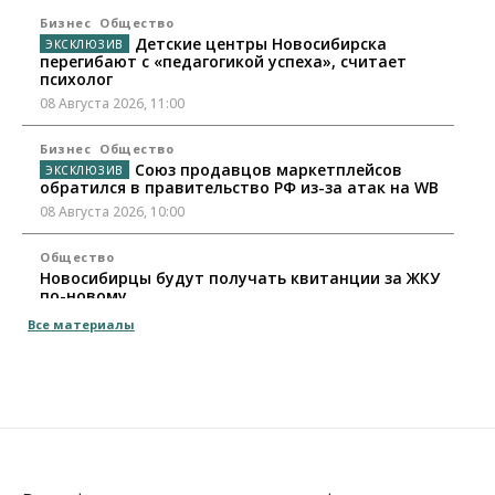
Бизнес
Общество
Детские центры Новосибирска
перегибают с «педагогикой успеха», считает
психолог
08 Августа 2026, 11:00
Бизнес
Общество
Союз продавцов маркетплейсов
обратился в правительство РФ из-за атак на WB
08 Августа 2026, 10:00
Общество
Новосибирцы будут получать квитанции за ЖКУ
по-новому
08 Августа 2026, 09:00
Все материалы
Бизнес
В Новосибирской области резко
сократился грузооборот в автоперевозках
07 Августа 2026, 19:00
Общество
В Новосибирске прошёл митинг