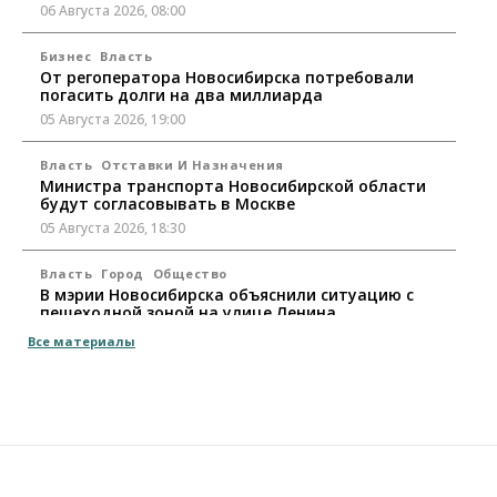
06 Августа 2026, 08:00
Бизнес
Власть
От регоператора Новосибирска потребовали
погасить долги на два миллиарда
05 Августа 2026, 19:00
Власть
Отставки И Назначения
Министра транспорта Новосибирской области
будут согласовывать в Москве
05 Августа 2026, 18:30
Власть
Город
Общество
В мэрии Новосибирска объяснили ситуацию с
пешеходной зоной на улице Ленина
05 Августа 2026, 18:00
Все материалы
Бизнес
Власть
Независимые АЗС Новосибирска
получают до 20% топлива, прописанного в
контрактах
05 Августа 2026, 17:00