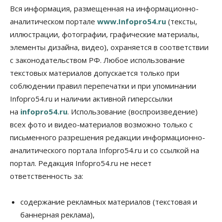
Власть
Вся информация, размещенная на информационно-
Губернатор поблагодарил новосибирских
аналитическом портале
www.Infopro54.ru
(тексты,
строителей за вклад в развитие региона
иллюстрации, фотографии, графические материалы,
05 Августа 2026, 16:40
элементы дизайна, видео), охраняется в соответствии
Бизнес
Общество
с законодательством РФ. Любое использование
Самые популярные у
предпринимателей сферы бизнеса назвали в
текстовых материалов допускается только при
Новосибирске
соблюдении правил перепечатки и при упоминании
05 Августа 2026, 16:00
Infopro54.ru и наличии активной гиперссылки
на
Недвижимость
infopro54.ru
. Использование (воспроизведение)
Летний марафон скидок в ГК «Расцветай — до 16
всех фото и видео-материалов возможно только с
августа
письменного разрешения редакции информационно-
05 Августа 2026, 15:55
аналитического портала Infopro54.ru и со ссылкой на
Недвижимость
Общество
портал. Редакция Infopro54.ru не несет
Проект нового микрорайона на улице Кирова
ответственность за:
утвердили в Новосибирске
05 Августа 2026, 15:30
содержание рекламных материалов (текстовая и
Бизнес
Промышленность
баннерная реклама),
Новосибирские компании произвели косметики