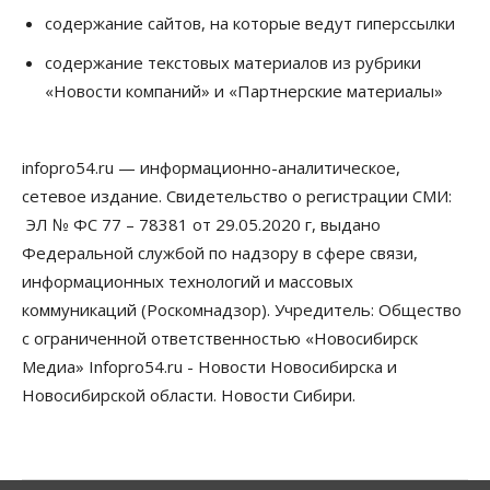
на два миллиарда рублей
содержание сайтов, на которые ведут гиперссылки
05 Августа 2026, 15:00
содержание текстовых материалов из рубрики
Власть
Финансы
«Новости компаний» и «Партнерские материалы»
Криптовалюта в России официально стала
имуществом
05 Августа 2026, 14:00
infopro54.ru — информационно-аналитическое,
Недвижимость
сетевое издание. Свидетельство о регистрации СМИ:
Открыты продажи квартир нового дома в
квартале «Цветной бульвар» ГК «Расцветай»
ЭЛ № ФС 77 – 78381 от 29.05.2020 г, выдано
05 Августа 2026, 13:23
Федеральной службой по надзору в сфере связи,
информационных технологий и массовых
Власть
Общество
коммуникаций (Роскомнадзор). Учредитель: Общество
Ночные маршруты автобусов предлагают ввести
в Новосибирской области
с ограниченной ответственностью «Новосибирск
05 Августа 2026, 13:00
Медиа» Infopro54.ru - Новости Новосибирска и
Новосибирской области. Новости Сибири.
Право&Порядок
Новосибирец пытался провезти из Таиланда
кондитерские изделия с наркотиками
05 Августа 2026, 12:30