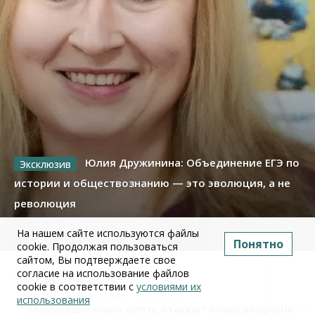
Юлия Дружинина: Объединение ЕГЭ по
истории и обществознанию — это эволюция, а не
революция
На нашем сайте используются файлы
02 июля 2026
Понятно
cookie. Продолжая пользоваться
сайтом, Вы подтверждаете свое
согласие на использование файлов
Про Бизнес
cookie в соответствии с
условиями их
Бизнес
Право&Порядок
ПроБизнес
использования
Злоумышленники опять атакуют новосибирские