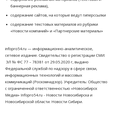
Бизнес
Недвижимость
Общество
баннерная реклама),
Росреестр назвал главные причины
отказов в регистрации недвижимости в НСО
содержание сайтов, на которые ведут гиперссылки
06 Августа 2026, 12:00
содержание текстовых материалов из рубрики
Телекоммуникации
«Новости компаний» и «Партнерские материалы»
В 16 населённых пунктах Мошковского района
модернизировали мобильную связь
06 Августа 2026, 11:35
infopro54.ru — информационно-аналитическое,
Бизнес
Право&Порядок
ПроБизнес
сетевое издание. Свидетельство о регистрации СМИ:
Злоумышленники опять атакуют
новосибирские компании через электронную
ЭЛ № ФС 77 – 78381 от 29.05.2020 г, выдано
почту
Федеральной службой по надзору в сфере связи,
06 Августа 2026, 11:00
информационных технологий и массовых
коммуникаций (Роскомнадзор). Учредитель: Общество
Общество
Медики готовятся к второму пику активности
с ограниченной ответственностью «Новосибирск
клещей в Новосибирской области
Медиа» Infopro54.ru - Новости Новосибирска и
06 Августа 2026, 10:00
Новосибирской области. Новости Сибири.
Общество
Из-за жары в Европе оливковое масло