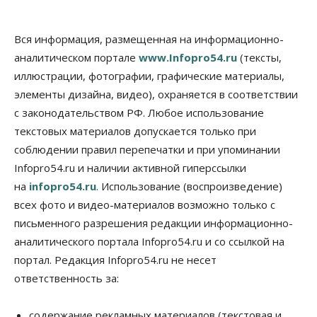
06 Августа 2026, 15:00
Бизнес
Власть
Общество
Вся информация, размещенная на информационно-
Правительство России продлило разрешение на
аналитическом портале
www.Infopro54.ru
(тексты,
выпуск бензина «Евро-3»
иллюстрации, фотографии, графические материалы,
06 Августа 2026, 14:00
элементы дизайна, видео), охраняется в соответствии
Общество
с законодательством РФ. Любое использование
«За тех, у кого от 270 баллов,
настоящая борьба»: вузы настойчиво
текстовых материалов допускается только при
обзванивают новосибирских высокобалльников
соблюдении правил перепечатки и при упоминании
перед зачислением
Infopro54.ru и наличии активной гиперссылки
06 Августа 2026, 13:00
на
infopro54.ru
. Использование (воспроизведение)
Власть
всех фото и видео-материалов возможно только с
Режим ЧС ввели в Омской области из-за засухи
письменного разрешения редакции информационно-
06 Августа 2026, 12:15
аналитического портала Infopro54.ru и со ссылкой на
Власть
Общество
портал. Редакция Infopro54.ru не несет
Новосибирск готовится к визиту Владимира
ответственность за:
Путина
06 Августа 2026, 12:05
содержание рекламных материалов (текстовая и