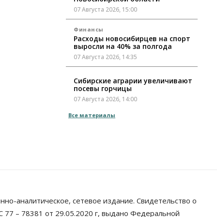
07 Августа 2026, 15:00
Финансы
Расходы новосибирцев на спорт
выросли на 40% за полгода
07 Августа 2026, 14:35
Сибирские аграрии увеличивают
посевы горчицы
07 Августа 2026, 14:00
Все материалы
Власть
В Новосибирске многодетным
семьям вручили сертификаты на
покупку автомобилей
07 Августа 2026, 13:55
Авто
Общество
Треть автовладельцев в
Новосибирской области
«поставили машины на прикол»
нно-аналитическое, сетевое издание. Свидетельство о
07 Августа 2026, 13:00
 77 – 78381 от 29.05.2020 г, выдано Федеральной