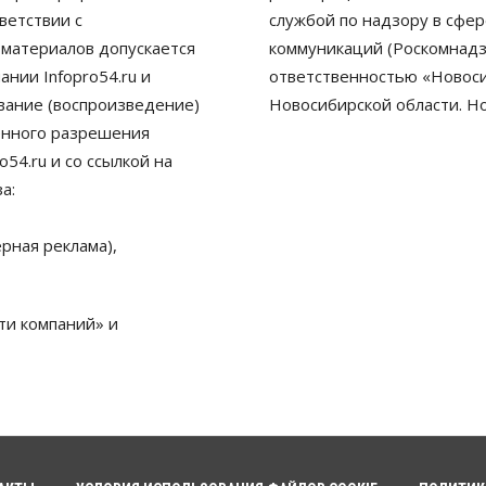
ветствии с
службой по надзору в сфе
 материалов допускается
коммуникаций (Роскомнадз
нии Infopro54.ru и
ответственностью «Новосиб
ование (воспроизведение)
Новосибирской области. Н
енного разрешения
54.ru и со ссылкой на
а:
рная реклама),
ти компаний» и