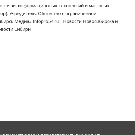
НСО
ре связи, информационных технологий и массовых
06 Августа 2026, 12:00
ор). Учредитель: Общество с ограниченной
ирск Медиа» Infopro54.ru - Новости Новосибирска и
Телекоммуникации
В 16 населённых пунктах
овости Сибири.
Мошковского района
модернизировали мобильную
связь
06 Августа 2026, 11:35
Бизнес
Право&Порядок
ПроБизнес
Злоумышленники
опять атакуют новосибирские
компании через электронную
почту
06 Августа 2026, 11:00
Общество
Медики готовятся к второму пику
активности клещей в
Новосибирской области
06 Августа 2026, 10:00
Общество