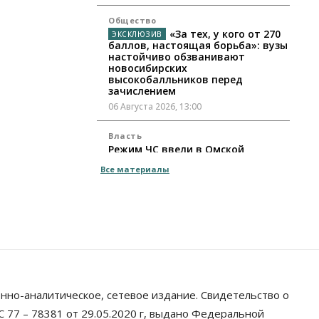
Общество
«За тех, у кого от 270
баллов, настоящая борьба»: вузы
настойчиво обзванивают
новосибирских
высокобалльников перед
зачислением
06 Августа 2026, 13:00
Власть
Режим ЧС ввели в Омской
области из-за засухи
Все материалы
06 Августа 2026, 12:15
Власть
Общество
Новосибирск готовится к визиту
Владимира Путина
06 Августа 2026, 12:05
Бизнес
Недвижимость
Общество
Росреестр назвал
нно-аналитическое, сетевое издание. Свидетельство о
главные причины отказов в
регистрации недвижимости в
 77 – 78381 от 29.05.2020 г, выдано Федеральной