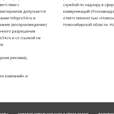
ветствии с
службой по надзору в сфе
 материалов допускается
коммуникаций (Роскомнадз
нии Infopro54.ru и
ответственностью «Новосиб
ование (воспроизведение)
Новосибирской области. Н
енного разрешения
54.ru и со ссылкой на
а:
рная реклама),
ти компаний» и