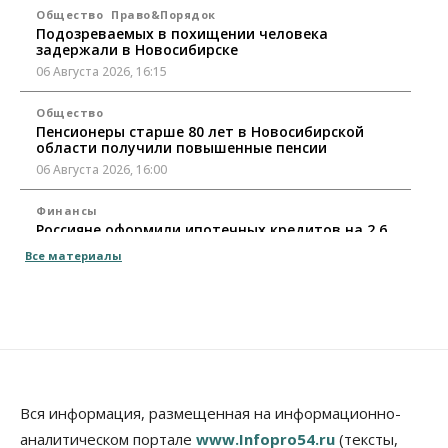
Общество
Право&Порядок
Подозреваемых в похищении человека
задержали в Новосибирске
06 Августа 2026, 16:15
Общество
Пенсионеры старше 80 лет в Новосибирской
области получили повышенные пенсии
06 Августа 2026, 16:00
Финансы
Россияне оформили ипотечных кредитов на 2,6
трлн рублей
Все материалы
06 Августа 2026, 15:53
Власть
Думская гонка в Новосибирской области
обойдется без самовыдвиженцев
06 Августа 2026, 15:00
Бизнес
Власть
Общество
Вся информация, размещенная на информационно-
Правительство России продлило разрешение на
аналитическом портале
www.Infopro54.ru
(тексты,
выпуск бензина «Евро-3»