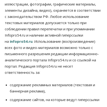
иллюстрации, фотографии, графические материалы,
06 Августа 2026, 14:00
элементы дизайна, видео), охраняется в соответствии
Общество
с законодательством РФ. Любое использование
«За тех, у кого от 270 баллов,
настоящая борьба»: вузы настойчиво
текстовых материалов допускается только при
обзванивают новосибирских высокобалльников
соблюдении правил перепечатки и при упоминании
перед зачислением
Infopro54.ru и наличии активной гиперссылки
06 Августа 2026, 13:00
на
infopro54.ru
. Использование (воспроизведение)
Власть
всех фото и видео-материалов возможно только с
Режим ЧС ввели в Омской области из-за засухи
письменного разрешения редакции информационно-
06 Августа 2026, 12:15
аналитического портала Infopro54.ru и со ссылкой на
Власть
Общество
портал. Редакция Infopro54.ru не несет
Новосибирск готовится к визиту Владимира
ответственность за:
Путина
06 Августа 2026, 12:05
содержание рекламных материалов (текстовая и
Бизнес
Недвижимость
Общество
баннерная реклама),
Росреестр назвал главные причины
отказов в регистрации недвижимости в НСО
содержание сайтов, на которые ведут гиперссылки
06 Августа 2026, 12:00