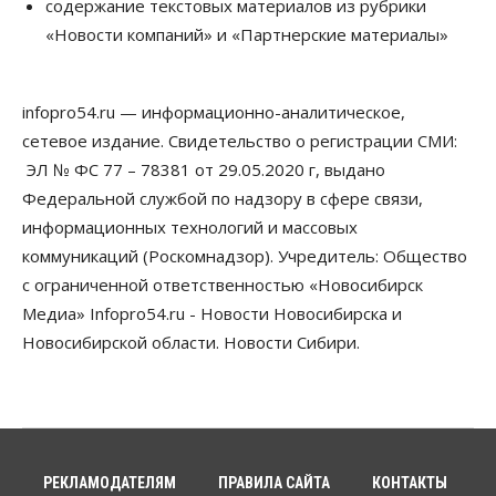
содержание текстовых материалов из рубрики
Телекоммуникации
«Новости компаний» и «Партнерские материалы»
В 16 населённых пунктах Мошковского района
модернизировали мобильную связь
06 Августа 2026, 11:35
infopro54.ru — информационно-аналитическое,
Бизнес
Право&Порядок
ПроБизнес
сетевое издание. Свидетельство о регистрации СМИ:
Злоумышленники опять атакуют
новосибирские компании через электронную
ЭЛ № ФС 77 – 78381 от 29.05.2020 г, выдано
почту
Федеральной службой по надзору в сфере связи,
06 Августа 2026, 11:00
информационных технологий и массовых
коммуникаций (Роскомнадзор). Учредитель: Общество
Общество
Медики готовятся к второму пику активности
с ограниченной ответственностью «Новосибирск
клещей в Новосибирской области
Медиа» Infopro54.ru - Новости Новосибирска и
06 Августа 2026, 10:00
Новосибирской области. Новости Сибири.
Общество
Из-за жары в Европе оливковое масло
в Новосибирске может снова подорожать
06 Августа 2026, 09:00
Бизнес
Недвижимость
РЕКЛАМОДАТЕЛЯМ
ПРАВИЛА САЙТА
КОНТАКТЫ
Застройщики Новосибирска