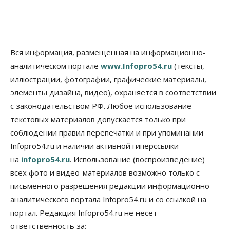
Новосибирцы будут получать квитанции за ЖКУ
по-новому
08 Августа 2026, 09:00
Бизнес
В Новосибирской области резко
Вся информация, размещенная на информационно-
сократился грузооборот в автоперевозках
аналитическом портале
www.Infopro54.ru
(тексты,
07 Августа 2026, 19:00
иллюстрации, фотографии, графические материалы,
элементы дизайна, видео), охраняется в соответствии
Общество
В Новосибирске прошёл митинг
с законодательством РФ. Любое использование
против нового закона о памятниках
текстовых материалов допускается только при
07 Августа 2026, 18:00
соблюдении правил перепечатки и при упоминании
Бизнес
Infopro54.ru и наличии активной гиперссылки
В аэропорту Толмачёво завершены работы по
на
infopro54.ru
. Использование (воспроизведение)
бетонированию рулежных дорожек
07 Августа 2026, 17:00
всех фото и видео-материалов возможно только с
письменного разрешения редакции информационно-
Бизнес
Недвижимость
Общество
аналитического портала Infopro54.ru и со ссылкой на
Новосибирцы стали реже оформлять
дома по упрощенной схеме
портал. Редакция Infopro54.ru не несет
07 Августа 2026, 16:00
ответственность за: