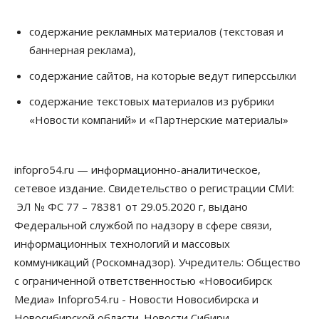
Власть
Общество
Право&Порядок
Роспотребнадзор изъял почти полторы тонны
содержание рекламных материалов (текстовая и
мяса в Новосибирской области
баннерная реклама),
07 Августа 2026, 15:00
содержание сайтов, на которые ведут гиперссылки
Финансы
Расходы новосибирцев на спорт выросли на 40%
содержание текстовых материалов из рубрики
за полгода
«Новости компаний» и «Партнерские материалы»
07 Августа 2026, 14:35
Сибирские аграрии увеличивают посевы горчицы
infopro54.ru — информационно-аналитическое,
07 Августа 2026, 14:00
сетевое издание. Свидетельство о регистрации СМИ:
ЭЛ № ФС 77 – 78381 от 29.05.2020 г, выдано
Власть
В Новосибирске многодетным семьям вручили
Федеральной службой по надзору в сфере связи,
сертификаты на покупку автомобилей
информационных технологий и массовых
07 Августа 2026, 13:55
коммуникаций (Роскомнадзор). Учредитель: Общество
Авто
Общество
с ограниченной ответственностью «Новосибирск
Треть автовладельцев в Новосибирской области
Медиа» Infopro54.ru - Новости Новосибирска и
«поставили машины на прикол»
Новосибирской области. Новости Сибири.
07 Августа 2026, 13:00