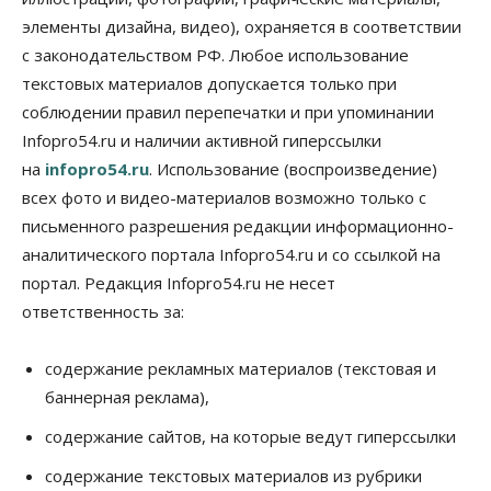
элементы дизайна, видео), охраняется в соответствии
Бизнес
В аэропорту Толмачёво завершены работы по
с законодательством РФ. Любое использование
бетонированию рулежных дорожек
текстовых материалов допускается только при
07 Августа 2026, 17:00
соблюдении правил перепечатки и при упоминании
Бизнес
Недвижимость
Общество
Infopro54.ru и наличии активной гиперссылки
Новосибирцы стали реже оформлять
на
infopro54.ru
. Использование (воспроизведение)
дома по упрощенной схеме
07 Августа 2026, 16:00
всех фото и видео-материалов возможно только с
письменного разрешения редакции информационно-
Власть
Общество
Право&Порядок
аналитического портала Infopro54.ru и со ссылкой на
Роспотребнадзор изъял почти полторы тонны
мяса в Новосибирской области
портал. Редакция Infopro54.ru не несет
07 Августа 2026, 15:00
ответственность за:
Финансы
Расходы новосибирцев на спорт выросли на 40%
содержание рекламных материалов (текстовая и
за полгода
баннерная реклама),
07 Августа 2026, 14:35
содержание сайтов, на которые ведут гиперссылки
Сибирские аграрии увеличивают посевы горчицы
содержание текстовых материалов из рубрики
07 Августа 2026, 14:00