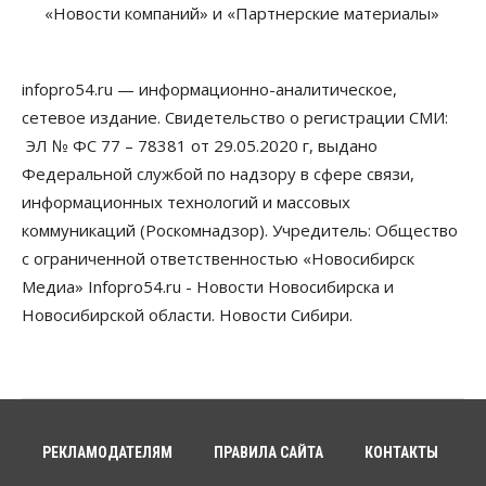
«Новости компаний» и «Партнерские материалы»
Власть
В Новосибирске многодетным семьям вручили
сертификаты на покупку автомобилей
infopro54.ru — информационно-аналитическое,
07 Августа 2026, 13:55
сетевое издание. Свидетельство о регистрации СМИ:
ЭЛ № ФС 77 – 78381 от 29.05.2020 г, выдано
Авто
Общество
Треть автовладельцев в Новосибирской области
Федеральной службой по надзору в сфере связи,
«поставили машины на прикол»
информационных технологий и массовых
07 Августа 2026, 13:00
коммуникаций (Роскомнадзор). Учредитель: Общество
Власть
с ограниченной ответственностью «Новосибирск
Школы, библиотеки, пешеходные тротуары:
Медиа» Infopro54.ru - Новости Новосибирска и
депутаты Госдумы контролируют работы на
социальных объектах
Новосибирской области. Новости Сибири.
07 Августа 2026, 12:35
Общество
Синоптики рассказали о погоде в Новосибирске
на выходных
07 Августа 2026, 12:00
РЕКЛАМОДАТЕЛЯМ
ПРАВИЛА САЙТА
КОНТАКТЫ
Общество