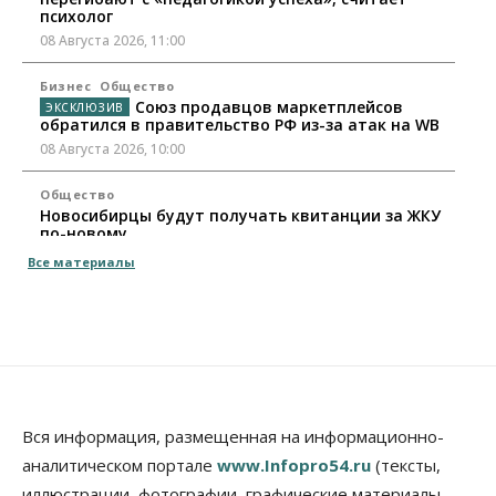
психолог
08 Августа 2026, 11:00
Бизнес
Общество
Союз продавцов маркетплейсов
обратился в правительство РФ из-за атак на WB
08 Августа 2026, 10:00
Общество
Новосибирцы будут получать квитанции за ЖКУ
по-новому
08 Августа 2026, 09:00
Все материалы
Бизнес
В Новосибирской области резко
сократился грузооборот в автоперевозках
07 Августа 2026, 19:00
Общество
В Новосибирске прошёл митинг
Вся информация, размещенная на информационно-
против нового закона о памятниках
аналитическом портале
www.Infopro54.ru
(тексты,
07 Августа 2026, 18:00
иллюстрации, фотографии, графические материалы,